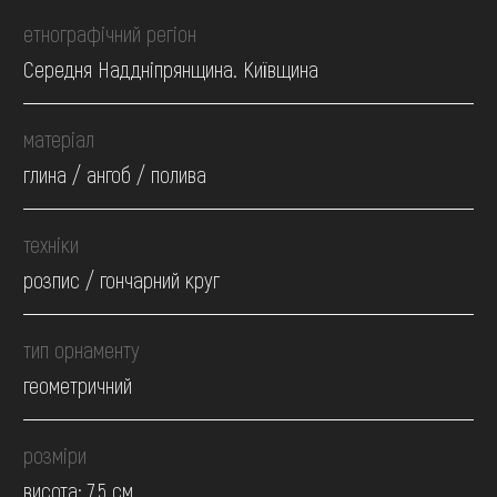
етнографічний регіон
Середня Наддніпрянщина. Київщина
матеріал
глина / ангоб / полива
техніки
розпис / гончарний круг
тип орнаменту
геометричний
розміри
висота: 7.5 см