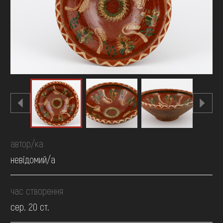
FAQ
ОНЛАЙН-КРАМНИЦЯ
ПІДТРИМАТИ
автор/ка
невідомий/а
час створення
сер. 20 ст.