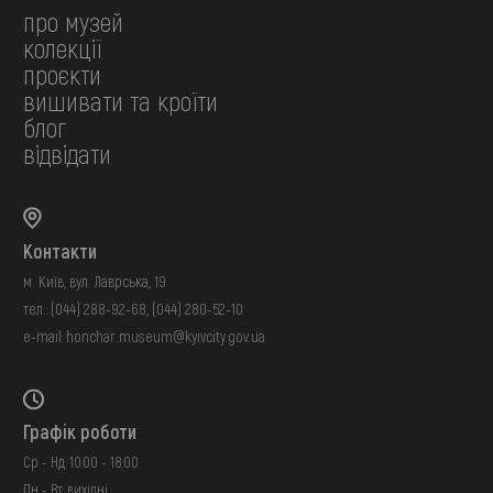
про музей
колекції
проєкти
вишивати та кроїти
блог
відвідати
Контакти
м. Київ, вул. Лаврська, 19
тел.:
(044) 288-92-68
,
(044) 280-52-10
e-mail:
honchar.museum@kyivcity.gov.ua
Графік роботи
Ср - Нд: 10:00 - 18:00
Пн - Вт: вихідні