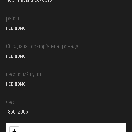
район
невідомо
Об’єднана територіальна громада
невідомо
населений пункт
невідомо
час
1850-2005
+