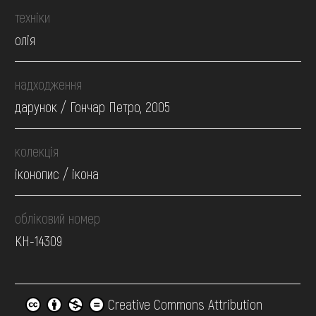
техніки
олія
надходження
дарунок / Гончар Петро, 2005
колекція
іконопис / ікона
обліковий номер
КН-14309
Creative Commons Attribution