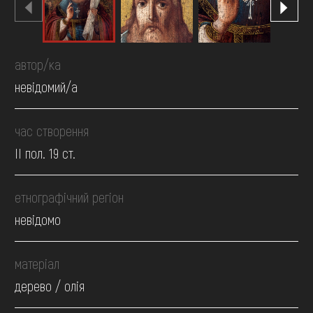
автор/ка
невідомий/а
час створення
II пол. 19 ст.
етнографічний регіон
невідомо
матеріал
дерево / олія