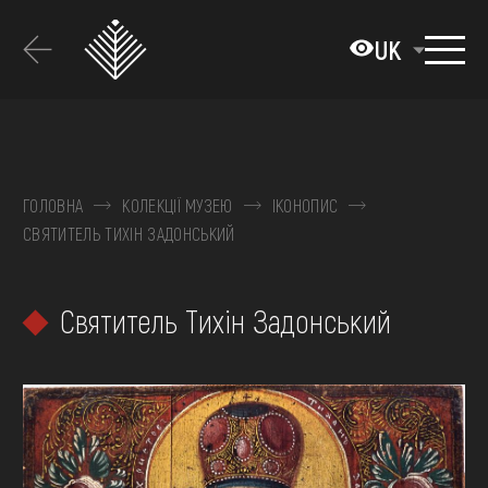
Перейти
до
UK
основного
вмісту
ПРО МУЗЕЙ
КОЛЕКЦІЇ
ГОЛОВНА
КОЛЕКЦІЇ МУЗЕЮ
ІКОНОПИС
СВЯТИТЕЛЬ ТИХІН ЗАДОНСЬКИЙ
ВИСТАВКИ ТА ПОДІЇ
МЕДІА
Святитель Тихін Задонський
ВІДВІДАТИ
НАВЧИТИСЯ
ПОСЛУГИ