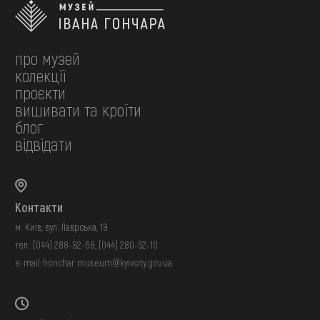
про музей
колекції
проєкти
вишивати та кроїти
блог
відвідати
Контакти
м. Київ, вул. Лаврська, 19
тел.:
(044) 288-92-68
,
(044) 280-52-10
e-mail:
honchar.museum@kyivcity.gov.ua