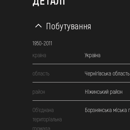
ДЕТАЛІ
Побутування
1950-2011
країна
Україна
область
Чернігівська область
район
Ніжинський район
Об’єднана
Борзнянська міська 
територіальна
громада