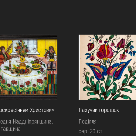
оскресінням Христовим
Пахучий горошок
едня Наддніпрянщина.
Поділля
лтавщина
сер. 20 ст.