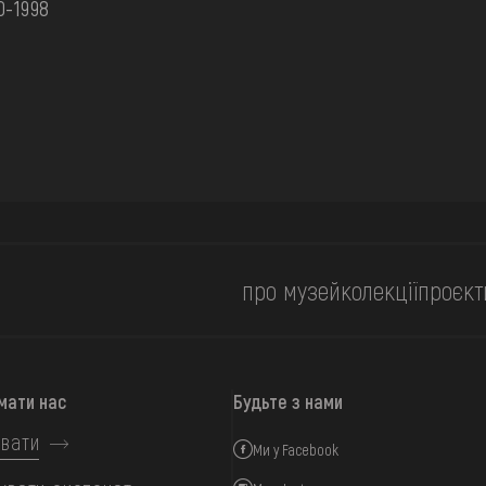
0-1998
про музей
колекції
проєкт
мати нас
Будьте з нами
вати
Ми у Facebook