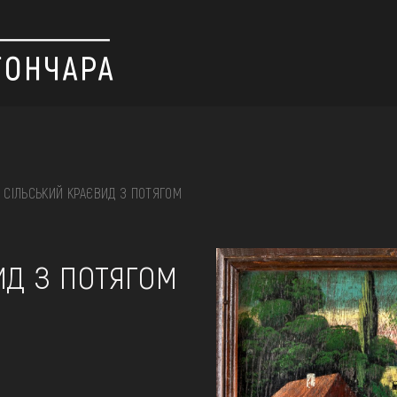
СІЛЬСЬКИЙ КРАЄВИД З ПОТЯГОМ
 вишивка, скриня, ...
ид з потягом
ІЇ