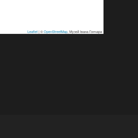
Leaflet
| ©
OpenStreetMap
, Музей Івана Гончара