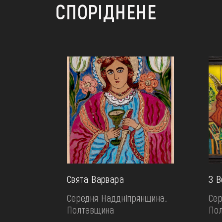
СПОРІДНЕНЕ
Свята Варвара
З В
Середня Наддніпрянщина.
Сер
Полтавщина
По