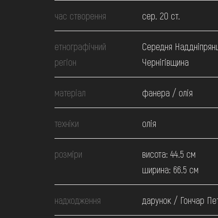
МЕДІА
час створення
сер. 20 ст.
ВІДВІДАТИ
етнографічний
Середня Наддніпрян
регіон
Чернігівщина
НАВЧИТИСЯ
матеріал
фанера / олія
ПОСЛУГИ
техніки
олія
розміри
висота: 44.5 см
ширина: 66.5 см
надходження
дарунок / Гончар Пет