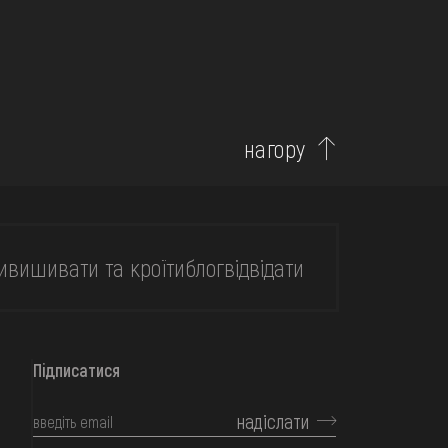
нагору
и
вишивати та кроїти
блог
відвідати
Підписатися
надіслати