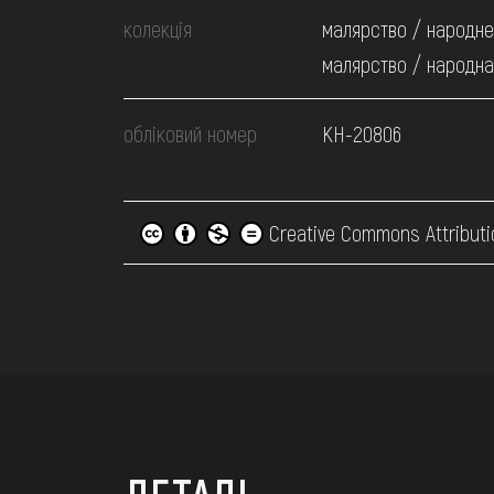
колекція
малярство / народне
малярство / народна
обліковий номер
КН-20806
Creative Commons Attributi