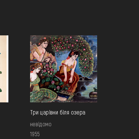
Три царівни біля озера
невідомо
1955