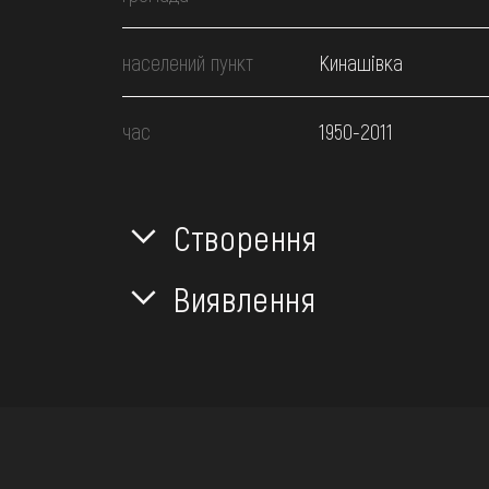
населений пункт
Кинашівка
час
1950-2011
Створення
Виявлення