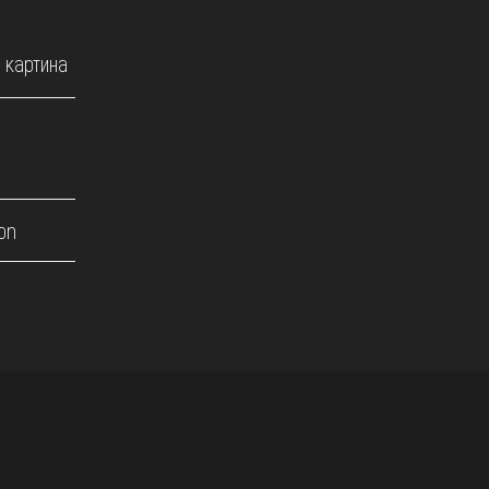
 картина
on