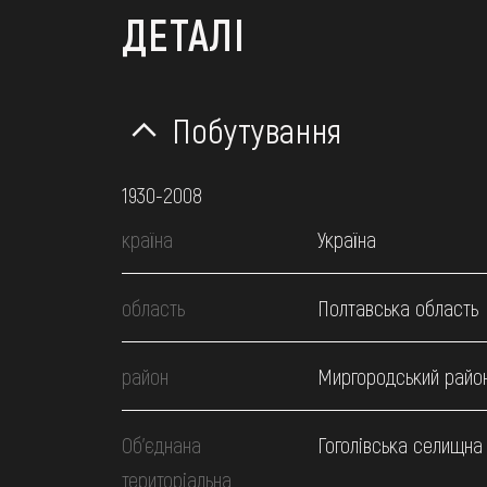
ДЕТАЛІ
Побутування
1930-2008
країна
Україна
область
Полтавська область
район
Миргородський райо
Об’єднана
Гоголівська селищна
територіальна