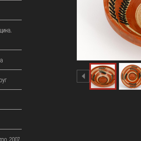
щина.
ва
руг
тро, 2007