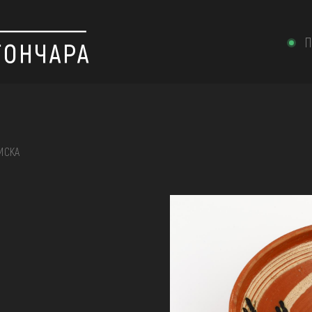
П
ИСКА
 вишивка, скриня, ...
ІЇ