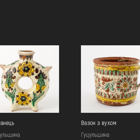
манець
Вазон з вухом
цульщина
Гуцульщина