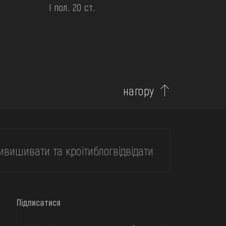
І пол. 20 ст.
нагору
и
вишивати та кроїти
блог
відвідати
Підписатися