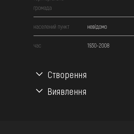
громада
населений пункт
невідомо
час
1930-2008
Створення
Виявлення