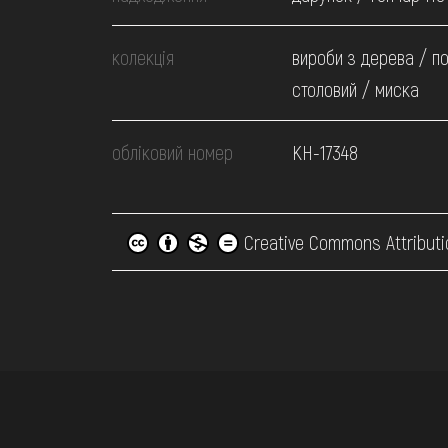
колекція
вироби з дерева / п
столовий / миска
обліковий номер
КН-17348
Creative Commons Attributi