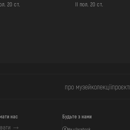
пол. 20 ст.
II пол. 20 ст.
про музей
колекції
проєкт
мати нас
Будьте з нами
вати
Ми у Facebook