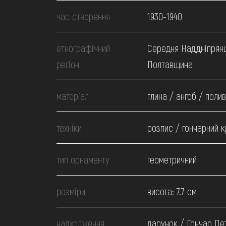
МЕДІА
час створення
1930-1940
ВІДВІДАТИ
етнографічний
Середня Наддніпрян
регіон
Полтавщина
НАВЧИТИСЯ
матеріал
глина / ангоб / поли
ПОСЛУГИ
техніки
розпис / гончарний к
тип орнаменту
геометричний
розміри
висота: 7.7 см
надходження
дарунок / Гончар Пе