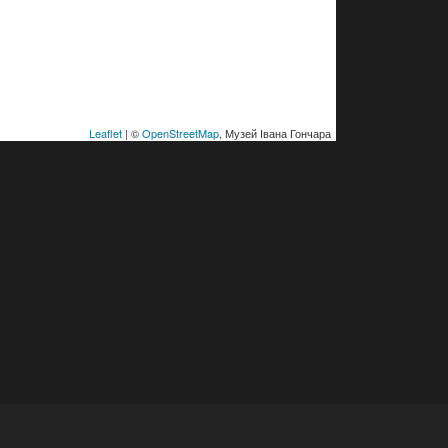
Leaflet
| ©
OpenStreetMap
, Музей Івана Гончара