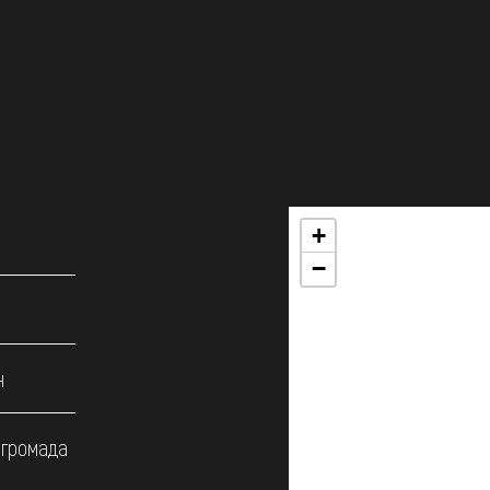
+
−
н
 громада