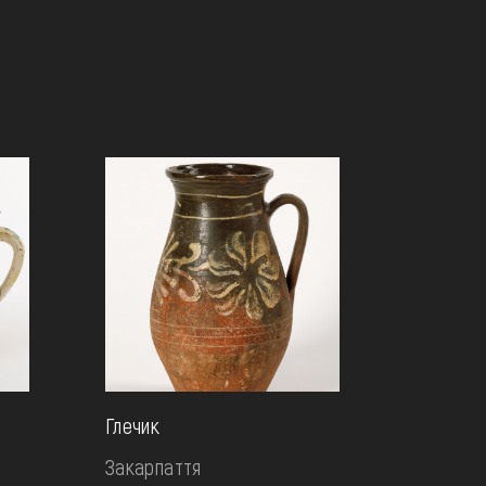
Глечик
Закарпаття