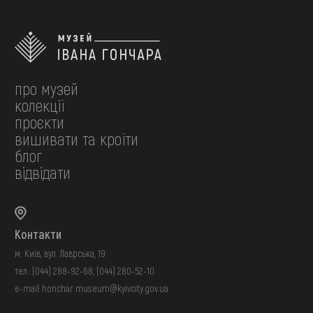
про музей
колекції
проєкти
вишивати та кроїти
блог
відвідати
Контакти
м. Київ, вул. Лаврська, 19
тел.:
(044) 288-92-68
,
(044) 280-52-10
e-mail:
honchar.museum@kyivcity.gov.ua