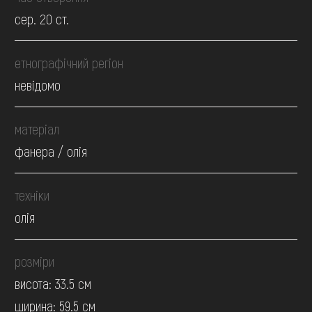
сер. 20 ст.
етнографічний регіон
невідомо
матеріал
фанера / олія
техніки
олія
розміри
висота: 33.5 см
ширина: 59.5 см