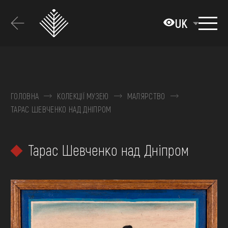
Перейти
до
UK
основного
вмісту
ПРО МУЗЕЙ
КОЛЕКЦІЇ
ГОЛОВНА
КОЛЕКЦІЇ МУЗЕЮ
МАЛЯРСТВО
ТАРАС ШЕВЧЕНКО НАД ДНІПРОМ
ВИСТАВКИ ТА ПОДІЇ
МЕДІА
Тарас Шевченко над Дніпром
ВІДВІДАТИ
НАВЧИТИСЯ
ПОСЛУГИ