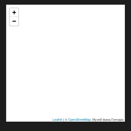
+
−
Leaflet
| ©
OpenStreetMap
, Музей Івана Гончара