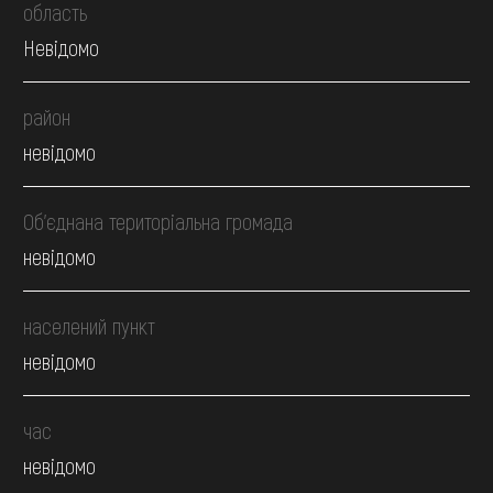
область
Невідомо
район
невідомо
Об’єднана територіальна громада
невідомо
населений пункт
невідомо
час
невідомо