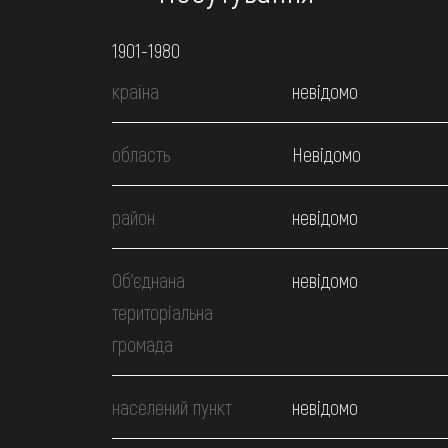
1901-1980
країна
невідомо
область
Невідомо
район
невідомо
Об’єднана
невідомо
територіальна
громада
населений пункт
невідомо