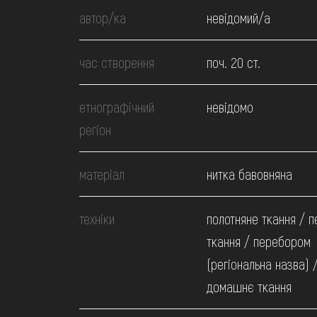
МЕДІА
автор/ка
невідомий/а
ВІДВІДАТИ
час створення
поч. 20 ст.
НАВЧИТИСЯ
етнографічний
невідомо
регіон
ПОСЛУГИ
матеріал
нитка бавовняна
техніки
полотняне ткання / п
ткання / перебором
(регіональна назва) 
домашнє ткання