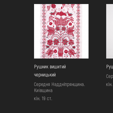
Рушник вишитий
Руш
черницький
Сер
Середня Наддніпрянщина.
кін.
Київщина
кін. 19 ст.