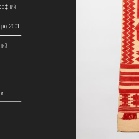
морфний
ро, 2001
ний
on