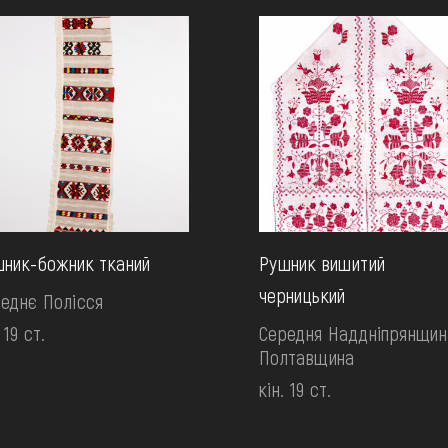
ник-божник тканий
Рушник вишитий
черницький
еднє Полісся
 19 ст.
Середня Наддніпрянщин
Полтавщина
кін. 19 ст.