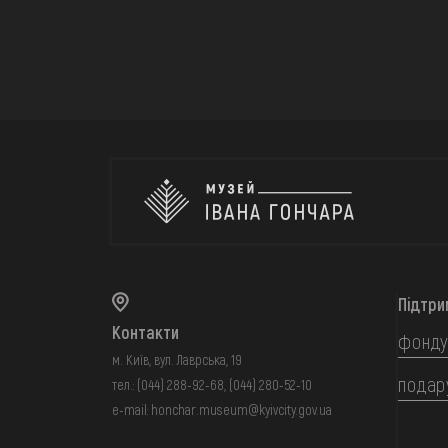
Підтри
Контакти
фонду
м. Київ, вул. Лаврська, 19
подар
тел.:
(044) 288-92-68
,
(044) 280-52-10
e-mail:
honchar.museum@kyivcity.gov.ua