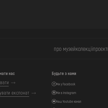
про музей
колекції
проєкт
мати нас
Будьте з нами
вати
Ми у Facebook
увати експонат
Ми в Instagram
Наш Youtube канал