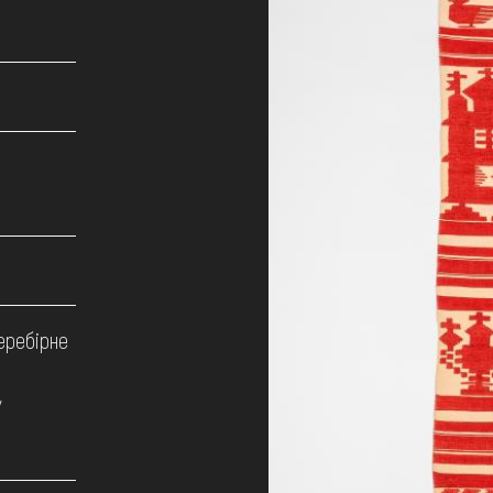
еребірне
/