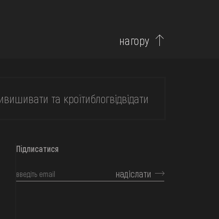
нагору
и
вишивати та кроїти
блог
відвідати
Підписатися
надіслати