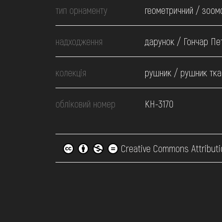
тип орнаменту
геометричний / зоо
надходження
дарунок / Гончар Пет
колекція
рушник / рушник тка
обліковий номер
КН-3170
Creative Commons Attributi