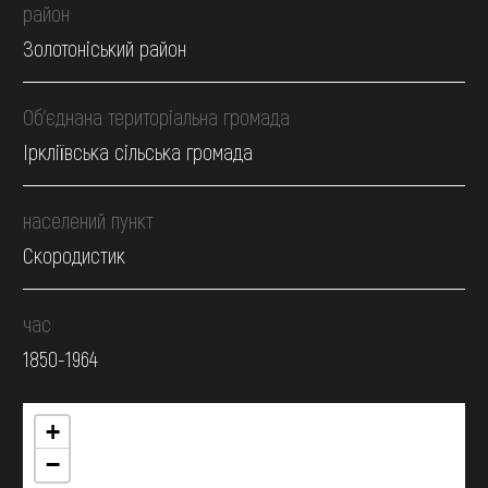
район
Золотоніський район
Об’єднана територіальна громада
Іркліївська сільська громада
населений пункт
Скородистик
час
1850-1964
+
−