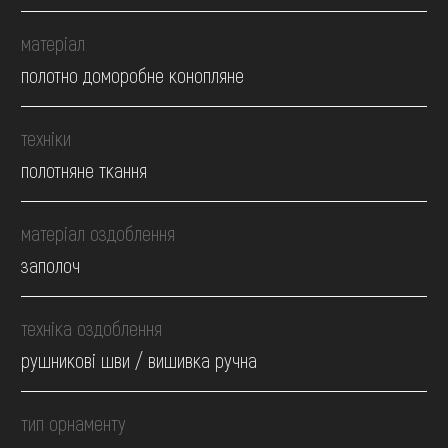
матеріал
полотно доморобне конопляне
техніки
полотняне ткання
матеріал оздоблення
заполоч
техніка оздоблення
рушникові шви / вишивка ручна
тип орнаменту