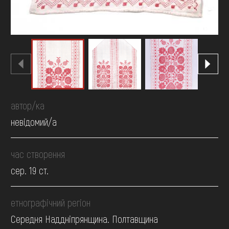
автор/ка
невідомий/а
час створення
сер. 19 ст.
етнографічний регіон
Середня Наддніпрянщина. Полтавщина