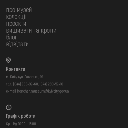
про музей
колекції
проєкти
вишивати та кроїти
блог
відвідати
Контакти
м. Київ, вул. Лаврська, 19
тел.:
(044) 288-92-68
,
(044) 280-52-10
e-mail:
honchar.museum@kyivcity.gov.ua
Графік роботи
Ср - Нд: 10:00 - 18:00