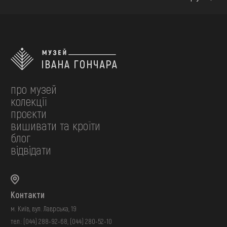
про музей
колекції
проєкти
вишивати та кроїти
блог
відвідати
Контакти
м. Київ, вул. Лаврська, 19
тел.:
(044) 288-92-68
,
(044) 280-52-10