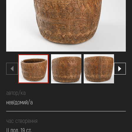
FAQ
ОНЛАЙН-КРАМНИЦЯ
ПІДТРИМАТИ
автор/ка
невідомий/а
час створення
II пол. 19 ст.