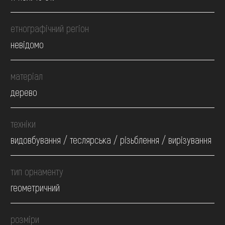
етнографічний регіон
невідомо
матеріал
дерево
техніки
видовбування / теслярська / різьблення / вирізування
тип орнаменту
геометричний
розміри