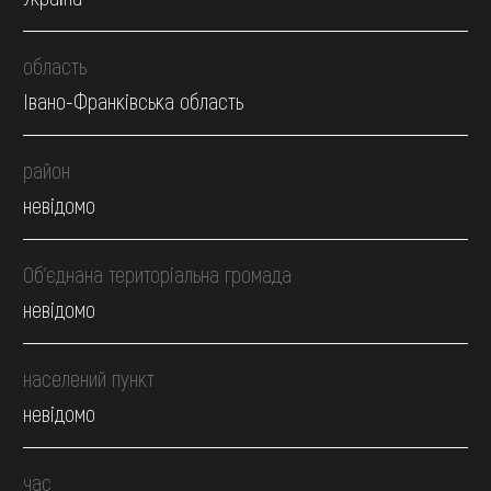
область
Івано-Франківська область
район
невідомо
Об’єднана територіальна громада
невідомо
населений пункт
невідомо
час