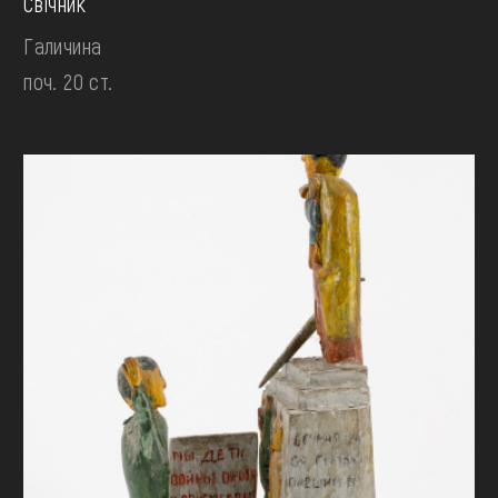
Свічник
Галичина
поч. 20 ст.