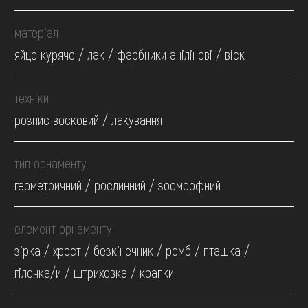
матеріал
яйце куряче / лак / фарбники анілінові / віск
техніки
розпис восковий / лакування
тип орнаменту
геометричний / рослинний / зооморфний
елемент орнаменту
зірка / хрест / безкінечник / ромб / пташка /
гілочка/и / штриховка / крапки