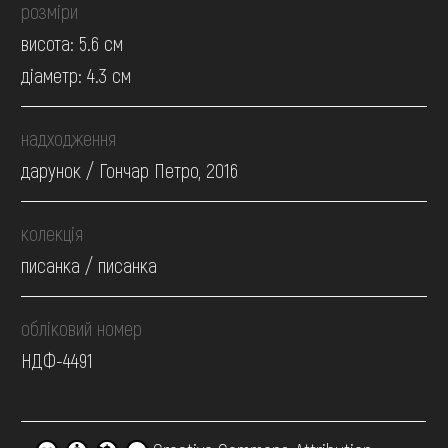
розміри
висота: 5.6 см
діаметр: 4.3 см
надходження
дарунок / Гончар Петро, 2016
колекція
писанка / писанка
обліковий номер
НДФ-4491