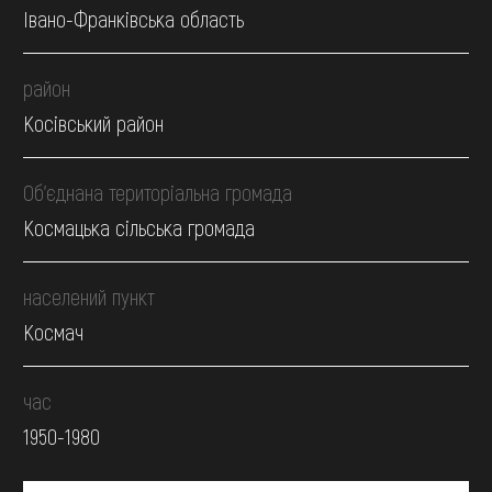
Івано-Франківська область
район
Косівський район
Об’єднана територіальна громада
Космацька сільська громада
населений пункт
Космач
час
1950-1980