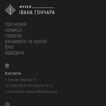
про музей
колекції
проєкти
вишивати та кроїти
блог
відвідати
Контакти
м. Київ, вул. Лаврська, 19
тел.:
(044) 288-92-68
,
(044) 280-52-10
e-mail:
honchar.museum@kyivcity.gov.ua