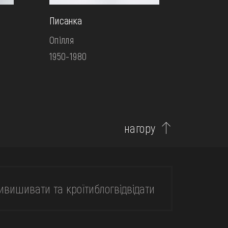
Писанка
Опілля
1950-1980
нагору
и
вишивати та кроїти
блог
відвідати