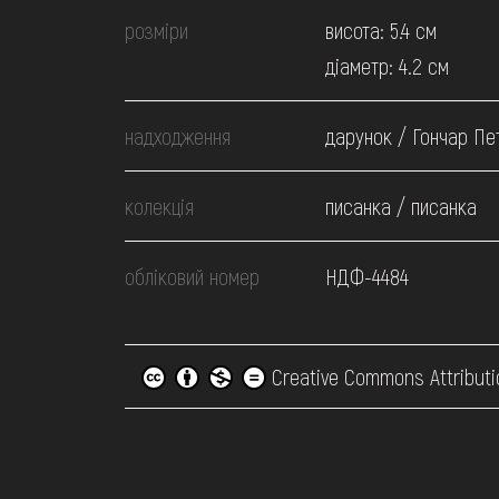
розміри
висота: 5.4 см
діаметр: 4.2 см
надходження
дарунок / Гончар Пет
колекція
писанка / писанка
обліковий номер
НДФ-4484
Creative Commons Attributi