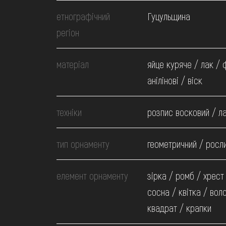
МЕДІА
етнографічний
Гуцульщина
регіон
ВІДВІДАТИ
матеріал
яйце куряче / лак /
НАВЧИТИСЯ
анілінові / віск
техніки
ПОСЛУГИ
розпис восковий / л
тип орнаменту
геометричний / росл
елемент орнаменту
зірка / ромб / хрест
сосна / квітка / вол
квадрат / крапки