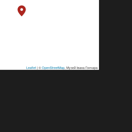
Leaflet
| ©
OpenStreetMap
, Музей Івана Гончара