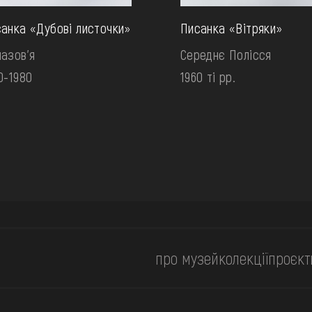
анка «Дубові листочки»
Писанка «Вітряки»
азов'я
Середнє Полісся
0-1980
1960 ті рр.
про музей
колекції
проєкт