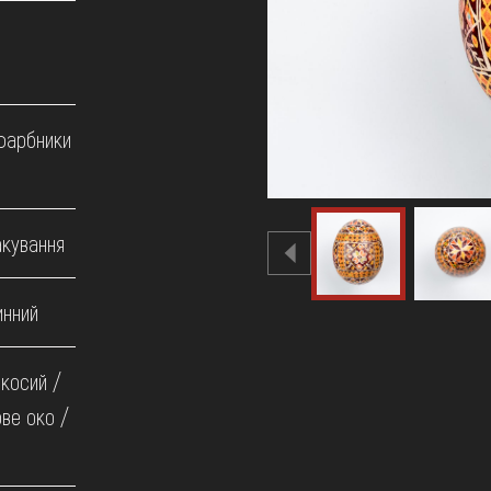
 фарбники
акування
инний
 косий /
ове око /