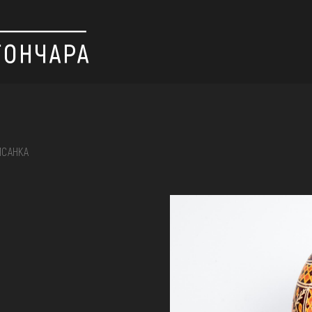
ИСАНКА
 вишивка, скриня, ...
ІЇ