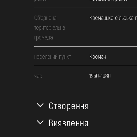
Об’єднана
Космацька сільська 
територіальна
громада
населений пункт
Космач
час
1950-1980
Створення
Виявлення