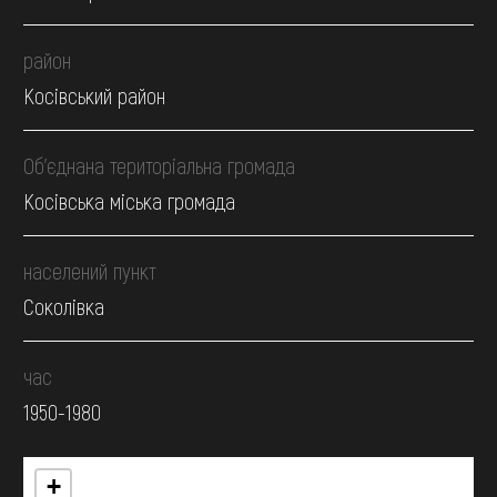
район
Косівський район
Об’єднана територіальна громада
Косівська міська громада
населений пункт
Соколівка
час
1950-1980
+