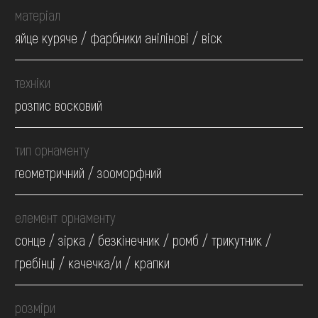
матеріал
яйце куряче / фарбники анілінові / віск
техніки
розпис восковий
тип орнаменту
геометричний / зооморфний
елемент орнаменту
сонце / зірка / безкінечник / ромб / трикутник /
гребінці / качечка/и / крапки
розміри