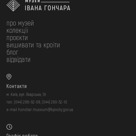
про музей
колекції
проєкти
вишивати та кроїти
блог
відвідати
Контакти
м. Київ, вул. Лаврська, 19
тел.:
(044) 288-92-68
,
(044) 280-52-10
e-mail:
honchar.museum@kyivcity.gov.ua
Графік роботи