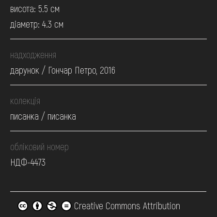
висота: 5.5 см
діаметр: 4.3 см
надходження
дарунок / Гончар Петро, 2016
колекція
писанка / писанка
обліковий номер
НДФ-4473
Creative Commons Attribution