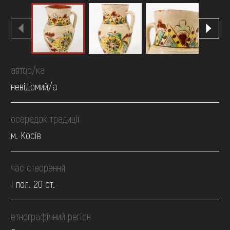
автор/ка
невідомий/а
осередок традиції
м. Косів
час створення
І пол. 20 ст.
етнографічний регіон