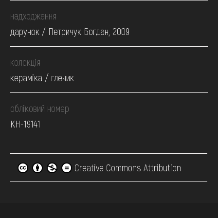
надходження
дарунок / Петричук Богдан, 2009
колекція
кераміка / глечик
обліковий номер
КН-19141
Creative Commons Attribution