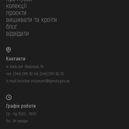
колекції
проєкти
вишивати та кроїти
блог
відвідати
Контакти
м. Київ, вул. Лаврська, 19
тел.:
(044) 288-92-68
,
(044) 280-52-10
e-mail:
honchar.museum@kyivcity.gov.ua
Графік роботи
Ср - Нд: 10:00 - 18:00
Пн - Вт: вихідні