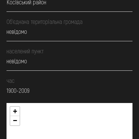
Косівський район
Об’єднана територіальна громада
невідомо
населений пункт
невідомо
час
1900-2009
+
−