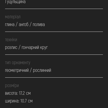
Гуцульщина
матеріал
глина / ангоб / полива
техніки
розпис / гончарний круг
тип орнаменту
геометричний / рослинний
розміри
висота: 17.2 см
ширина: 10.7 см