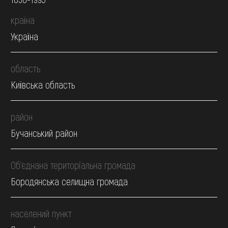
країна
Україна
область
Київська область
район
Бучанський район
Об’єднана територіальна громада
Бородянська селищна громада
населений пункт