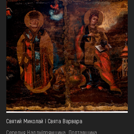
Святий Миколай і Свята Варвара
Середня Наддніпрянщина. Полтавщина