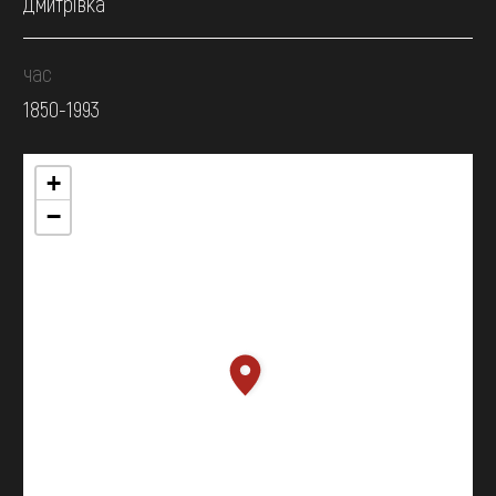
Дмитрівка
час
1850-1993
+
−