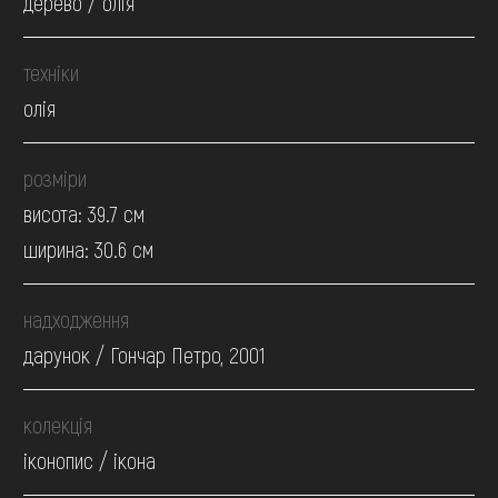
дерево / олія
техніки
олія
розміри
висота: 39.7 см
ширина: 30.6 см
надходження
дарунок / Гончар Петро, 2001
колекція
іконопис / ікона