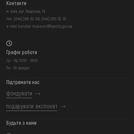
Контакти
м. Київ, вул. Лаврська, 19
тел.:
(044) 288-92-68
,
(044) 280-52-10
e-mail:
honchar.museum@kyivcity.gov.ua
Графік роботи
Ср - Нд: 10:00 - 18:00
Пн - Вт: вихідні
Підтримати нас
фондувати
подарувати експонат
Будьте з нами