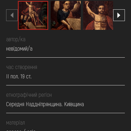
автор/ка
невідомий/а
час створення
II пол. 19 ст.
етнографічний регіон
Середня Наддніпрянщина. Київщина
матеріал