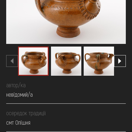
FAQ
ОНЛАЙН-КРАМНИЦЯ
ПІДТРИМАТИ
автор/ка
невідомий/а
осередок традиції
смт Опішня