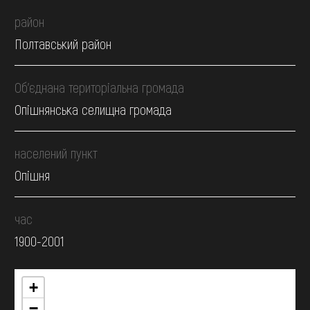
район
Полтавський район
Об’єднана територіальна громада
Опішнянська селищна громада
населений пункт
Опішня
час
1900-2001
+
−