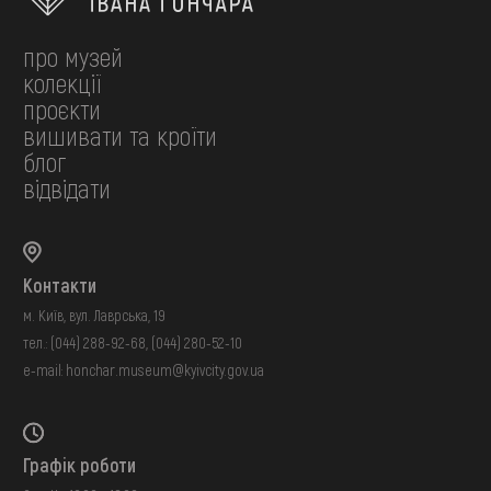
про музей
колекції
проєкти
вишивати та кроїти
блог
відвідати
Контакти
м. Київ, вул. Лаврська, 19
тел.:
(044) 288-92-68
,
(044) 280-52-10
e-mail:
honchar.museum@kyivcity.gov.ua
Графік роботи