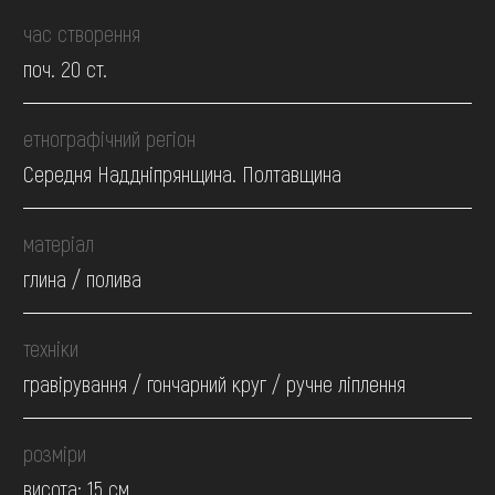
час створення
поч. 20 ст.
етнографічний регіон
Середня Наддніпрянщина. Полтавщина
матеріал
глина / полива
техніки
гравірування / гончарний круг / ручне ліплення
розміри
висота: 15 см