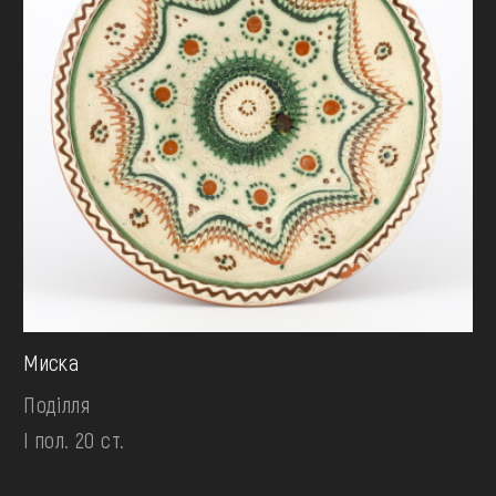
Миска
Поділля
І пол. 20 ст.