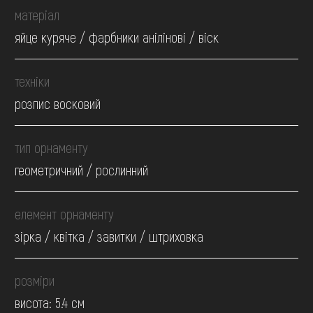
матеріал
яйце куряче / фарбники анілінові / віск
техніки
розпис восковий
тип орнаменту
геометричний / рослинний
елемент орнаменту
зірка / квітка / завитки / штриховка
розміри
висота: 5.4 см