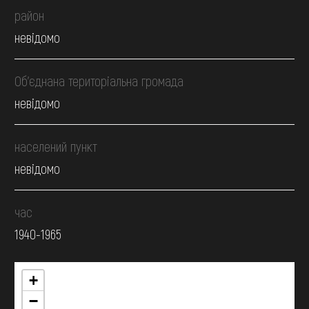
район
невідомо
Об’єднана територіальна громада
невідомо
населений пункт
невідомо
час
1940-1965
+
−