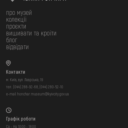
про музей
колекції
проєкти
вишивати та кроїти
блог
відвідати
Контакти
м. Київ, вул. Лаврська, 19
тел.:
(044) 288-92-68
,
(044) 280-52-10
e-mail:
honchar.museum@kyivcity.gov.ua
Графік роботи
Ср - Нд: 10:00 - 18:00