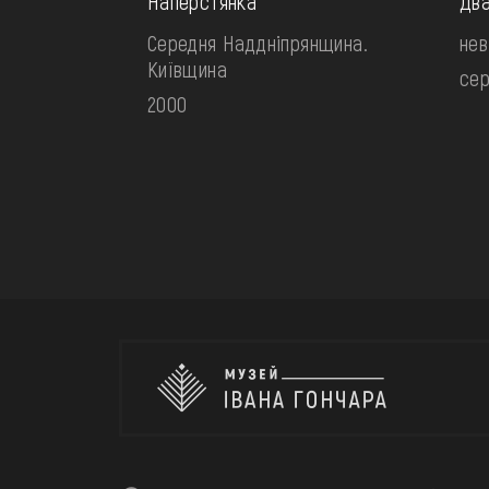
Наперстянка
Два
Середня Наддніпрянщина.
нев
Київщина
сер
2000