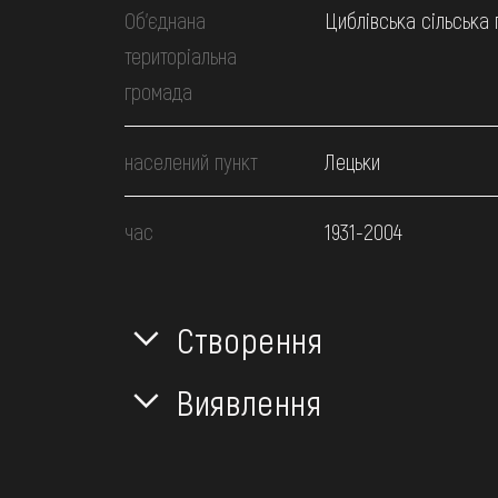
Об’єднана
Циблівська сільська
територіальна
громада
населений пункт
Лецьки
час
1931-2004
Створення
Виявлення