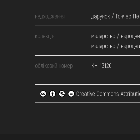
надходження
дарунок / Гончар Пе
колекція
малярство / народне
малярство / народна
обліковий номер
КН-13126
Creative Commons Attributi