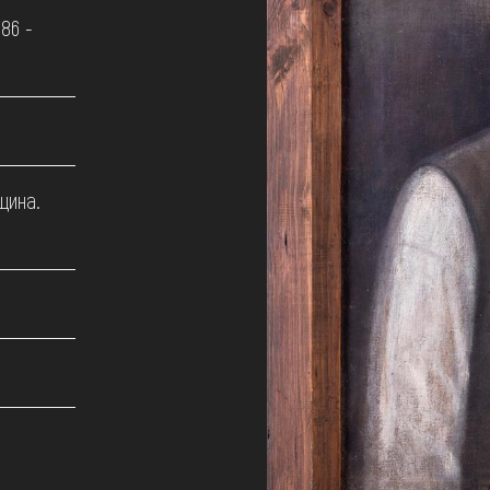
86 -
щина.