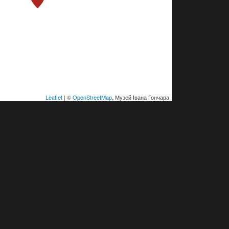
Leaflet
| ©
OpenStreetMap
, Музей Івана Гончара