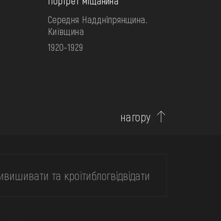
Портрет міщанина
Середня Наддніпрянщина.
Київщина
1920-1929
нагору
и
вишивати та кроїти
блог
відвідати