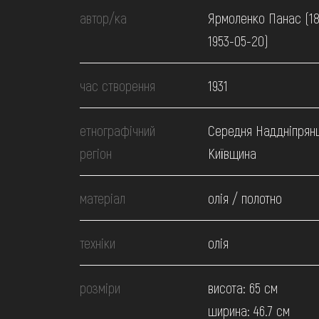
МЕДІА
автор/ка
Ярмоленко Панас (18
1953-05-20)
ВІДВІДАТИ
час створення
1931
НАВЧИТИСЯ
етнографічний
Середня Наддніпрян
регіон
Київщина
ПОСЛУГИ
матеріал
олія / полотно
техніки
олія
розміри
висота: 65 см
ширина: 46.7 см