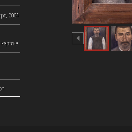
тро, 2004
 картина
on