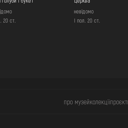
 голуби і букет
Церква
ідомо
невідомо
. 20 ст.
І пол. 20 ст.
про музей
колекції
проєкт