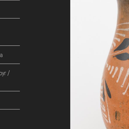
ва
руг /