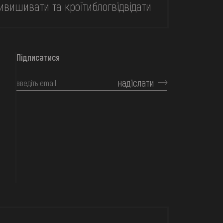
и
вишивати та кроїти
блог
відвідати
Підписатися
надіслати