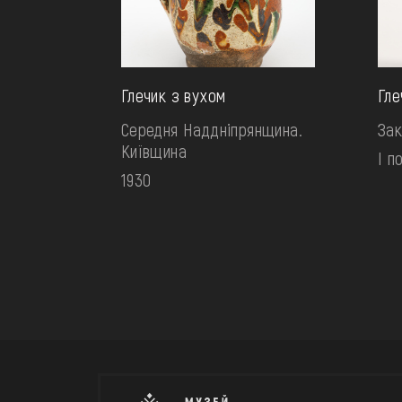
Глечик з вухом
Гле
Середня Наддніпрянщина.
Зак
Київщина
І п
1930