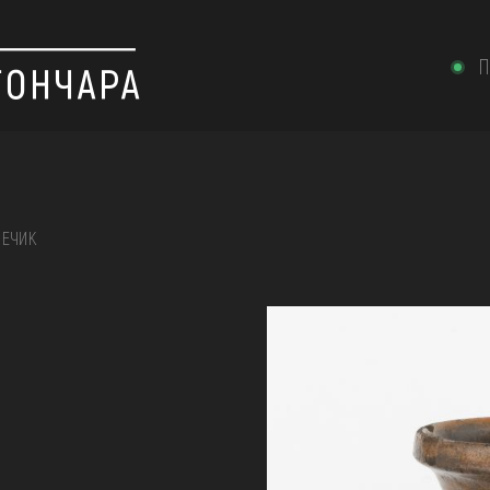
П
ЛЕЧИК
 вишивка, скриня, ...
ІЇ