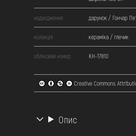
надходження
дарунок / Гончар Пе
колекція
кераміка / глечик
обліковий номер
КН-17810
Creative Commons Attributi
Опис