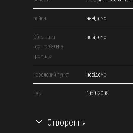
район
невідомо
Об’єднана
невідомо
територіальна
громада
населений пункт
невідомо
час
1950-2008
Створення