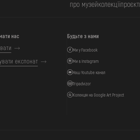
про музей
колекції
проєкт
мати нас
Будьте з нами
вати
Ми у Facebook
увати експонат
Ми в Instagram
Наш Youtube канал
Tripadvizor
Колекція на Google Art Project