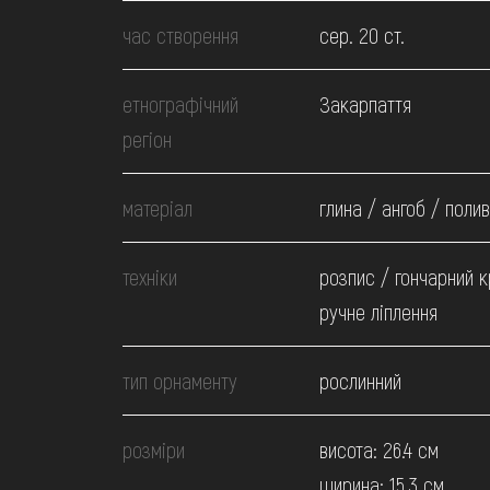
МЕДІА
час створення
сер. 20 ст.
ВІДВІДАТИ
етнографічний
Закарпаття
регіон
НАВЧИТИСЯ
матеріал
глина / ангоб / поли
ПОСЛУГИ
техніки
розпис / гончарний к
ручне ліплення
тип орнаменту
рослинний
розміри
висота: 26.4 см
ширина: 15.3 см