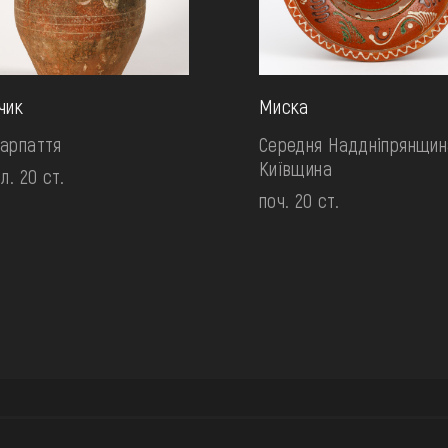
чик
Миска
арпаття
Середня Наддніпрянщин
Київщина
ол. 20 ст.
поч. 20 ст.