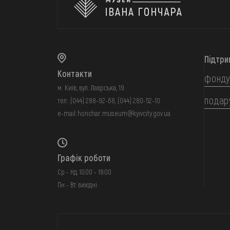
Підтри
Контакти
фонду
м. Київ, вул. Лаврська, 19
подар
тел.:
(044) 288-92-68
,
(044) 280-52-10
e-mail:
honchar.museum@kyivcity.gov.ua
Графік роботи
Ср - Нд: 10:00 - 18:00
Пн - Вт: вихідні