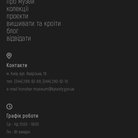
про музей
колекції
проєкти
вишивати та кроїти
блог
відвідати
Контакти
м. Київ, вул. Лаврська, 19
тел.:
(044) 288-92-68
,
(044) 280-52-10
e-mail:
honchar.museum@kyivcity.gov.ua
Графік роботи
Ср - Нд: 10:00 - 18:00
Пн - Вт: вихідні