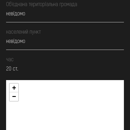
Об’єднана територіальна громада
невідомо
населений пункт
невідомо
час
20 ст.
+
−