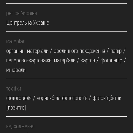
регіон України
Центральна Україна
матеріал
органічні матеріали / рослинного походження / папір /
паперово-картонажні матеріали / картон / фотопапір /
мінерали
техніки
фотографія / чорно-біла фотографія / фотовідбиток
(позитив)
надходження