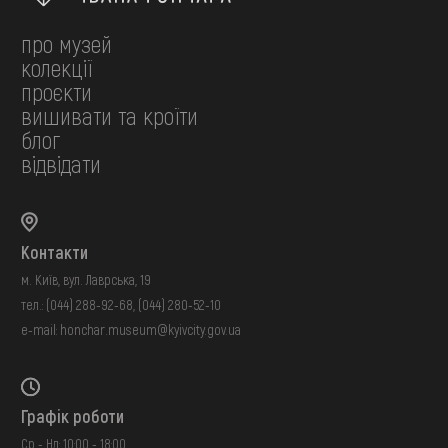
про музей
колекції
проєкти
вишивати та кроїти
блог
відвідати
Контакти
м. Київ, вул. Лаврська, 19
тел.:
(044) 288-92-68
,
(044) 280-52-10
e-mail:
honchar.museum@kyivcity.gov.ua
Графік роботи
Ср - Нд: 10:00 - 18:00