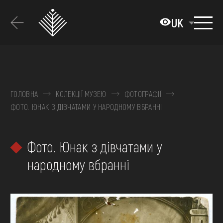
Перейти
до
UK
основного
вмісту
ПРО МУЗЕЙ
КОЛЕКЦІЇ
ГОЛОВНА
КОЛЕКЦІЇ МУЗЕЮ
ФОТОГРАФІЇ
ФОТО. ЮНАК З ДІВЧАТАМИ У НАРОДНОМУ ВБРАННІ
ВИСТАВКИ ТА ПОДІЇ
МЕДІА
Фото. Юнак з дівчатами у
ВІДВІДАТИ
народному вбранні
НАВЧИТИСЯ
ПОСЛУГИ