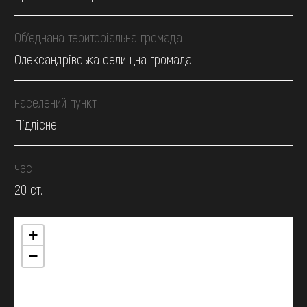
Об’єднана територіальна громада
Олександрівська селищна громада
населений пункт
Підлісне
час
20 ст.
+
−