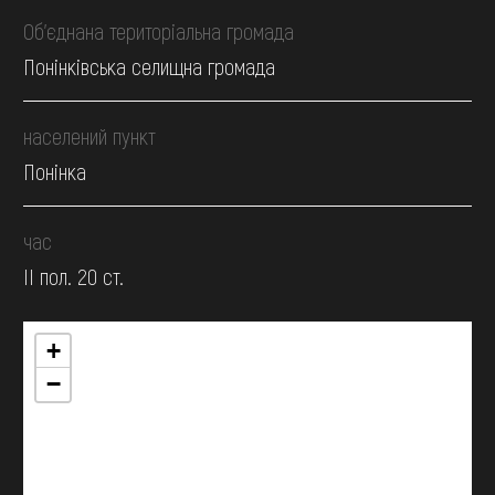
Об’єднана територіальна громада
Понінківська селищна громада
населений пункт
Понінка
час
II пол. 20 ст.
+
−