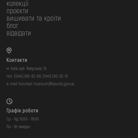
колекції
проєкти
вишивати та кроїти
блог
відвідати
Контакти
м. Київ, вул. Лаврська, 19
тел.:
(044) 288-92-68
,
(044) 280-52-10
e-mail:
honchar.museum@kyivcity.gov.ua
Графік роботи
Ср - Нд: 10:00 - 18:00
Пн - Вт: вихідні