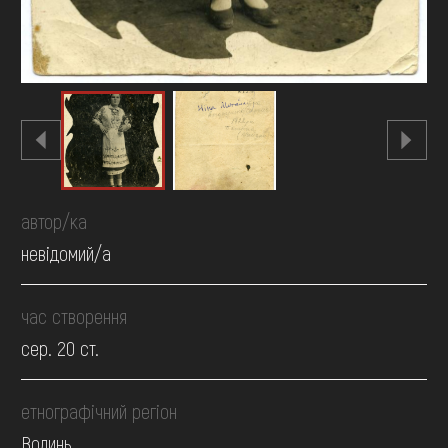
автор/ка
невідомий/а
час створення
сер. 20 ст.
етнографічний регіон
Волинь