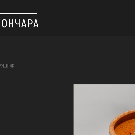
РУШЛЯК
 вишивка, скриня, ...
ІЇ