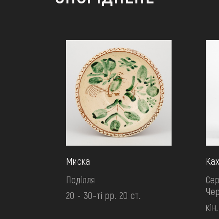
Миска
Ках
Поділля
Сер
Чер
20 - 30-ті рр. 20 ст.
кін.