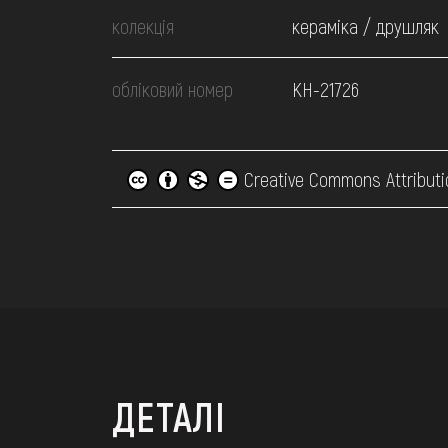
колекція
кераміка / друшляк
обліковий номер
КН-21726
Creative Commons Attributi
ДЕТАЛІ