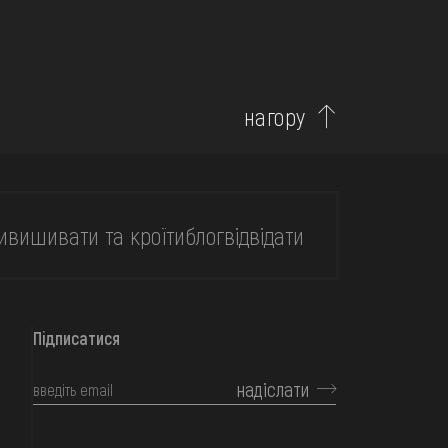
нагору
и
вишивати та кроїти
блог
відвідати
Підписатися
надіслати