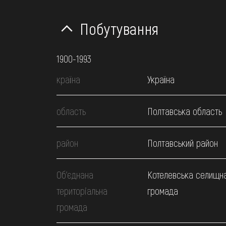
Побутування
1900-1993
країна
Україна
область
Полтавська область
район
Полтавський район
Об’єднана
Котелевська селищн
територіальна
громада
громада