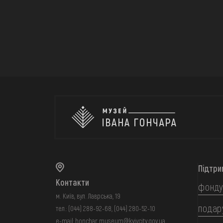
Підтри
Контакти
фонду
м. Київ, вул. Лаврська, 19
подар
тел.:
(044) 288-92-68
,
(044) 280-52-10
e-mail:
honchar.museum@kyivcity.gov.ua