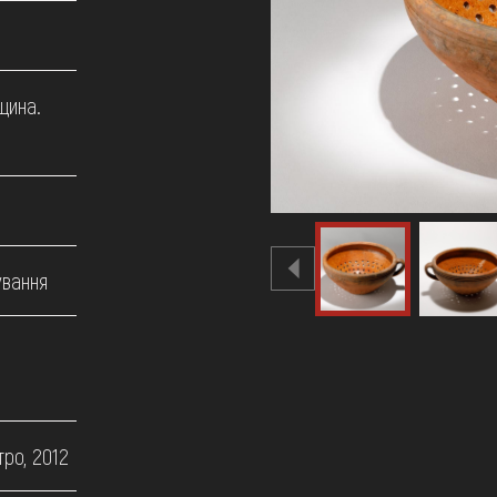
щина.
ування
ро, 2012