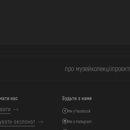
про музей
колекції
проєкт
мати нас
Будьте з нами
вати
Ми у Facebook
увати експонат
Ми в Instagram