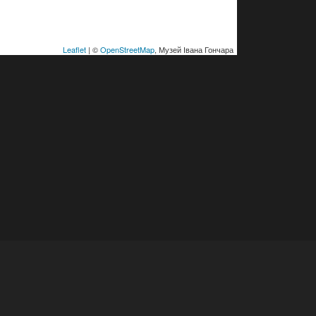
Leaflet
| ©
OpenStreetMap
, Музей Івана Гончара