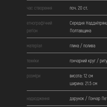
МЕДІА
час створення
поч. 20 ст.
ВІДВІДАТИ
етнографічний
Середня Наддніпрян
регіон
Полтавщина
НАВЧИТИСЯ
матеріал
глина / полива
ПОСЛУГИ
техніки
гончарний круг / рит
розміри
висота: 12 см
ширина: 21.5 см
надходження
дарунок / Гончар Пет