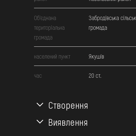
Об’єднана
Забродівська сільсь
територіальна
громада
громада
населений пункт
Якушів
час
20 ст.
Створення
Виявлення