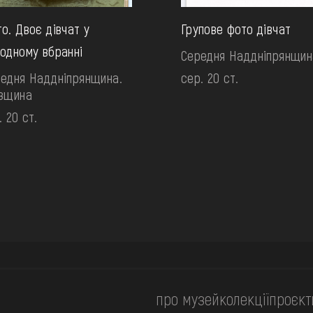
о. Двоє дівчат у
Групове фото дівчат
одному вбранні
Середня Наддніпрянщин
едня Наддніпрянщина.
сер. 20 ст.
ївщина
. 20 ст.
про музей
колекції
проєкт