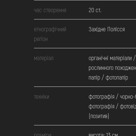
МЕДІА
час створення
20 ст.
ВІДВІДАТИ
етнографічний
Західне Полісся
регіон
НАВЧИТИСЯ
матеріал
органічні матеріали /
ПОСЛУГИ
рослинного походжен
папір / фотопапір
техніки
фотографія / чорно-
фотографія / фотові
(позитив)
розміри
висота: 13 см