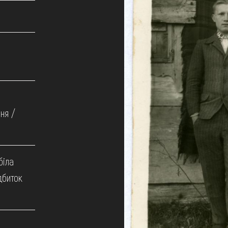
ня /
біла
дбиток