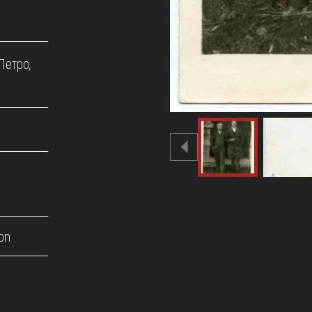
Петро,
on