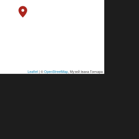
Leaflet
| ©
OpenStreetMap
, Музей Івана Гончара