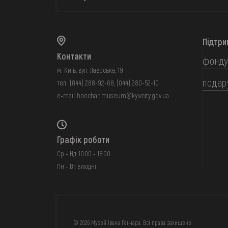
Підтри
Контакти
фонду
м. Київ, вул. Лаврська, 19
подар
тел.:
(044) 288-92-68
,
(044) 280-52-10
e-mail:
honchar.museum@kyivcity.gov.ua
Графік роботи
Ср - Нд: 10:00 - 18:00
Пн - Вт: вихідні
FAQ
ОНЛАЙН-КРАМН
© 2026 Музей Івана Гончара. Всі права захищено.