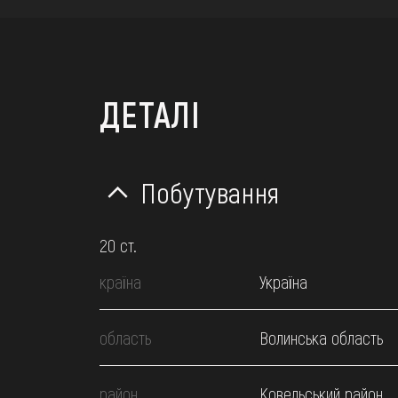
ДЕТАЛІ
Побутування
20 ст.
країна
Україна
область
Волинська область
район
Ковельський район