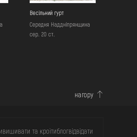
Весільний гурт
а
Середня Наддніпрянщина
сер. 20 ст.
нагору
и
вишивати та кроїти
блог
відвідати