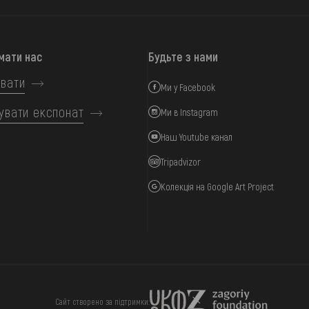
мати нас
Будьте з нами
вати
Ми у Facebook
увати експонат
Ми в Instagram
Наш Youtube канал
Tripadvizor
Колекція на Google Art Project
ИЦЯ
ПІДТРИМАТИ
Сайт створено за підтримки: