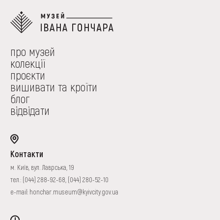
про музей
колекції
проєкти
вишивати та кроїти
блог
відвідати
Контакти
м. Київ, вул. Лаврська, 19
тел.:
(044) 288-92-68
,
(044) 280-52-10
e-mail:
honchar.museum@kyivcity.gov.ua