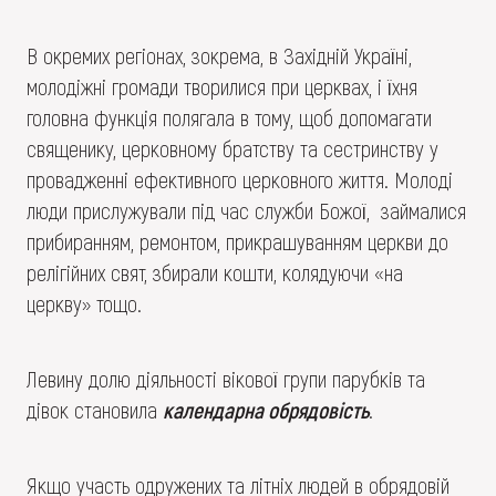
В окремих регіонах, зокрема, в Західній Україні,
молодіжні громади творилися при церквах, і їхня
головна функція полягала в тому, щоб допомагати
священику, церковному братству та сестринству у
провадженні ефективного церковного життя. Молоді
люди прислужували під час служби Божої, займалися
прибиранням, ремонтом, прикрашуванням церкви до
релігійних свят, збирали кошти, колядуючи «на
церкву» тощо.
Левину долю діяльності вікової групи парубків та
дівок становила
календарна обрядовість
.
Якщо участь одружених та літніх людей в обрядовій