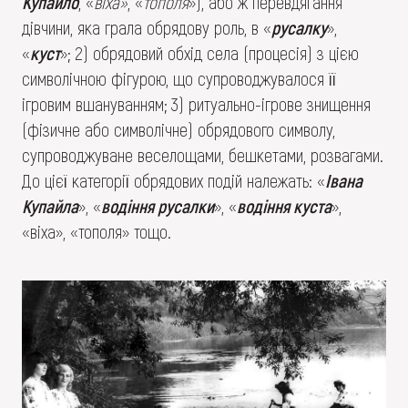
Купайло
, «
віха»
, «
тополя
»), або ж перевдягання
дівчини, яка грала обрядову роль, в «
русалку
»,
«
куст
»; 2) обрядовий обхід села (процесія) з цією
символічною фігурою, що супроводжувалося її
ігровим вшануванням; 3) ритуально-ігрове знищення
(фізичне або символічне) обрядового символу,
супроводжуване веселощами, бешкетами, розвагами.
До цієї категорії обрядових подій належать: «
Івана
Купайла
», «
водіння русалки
», «
водіння куста
»,
«віха», «тополя» тощо.