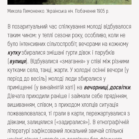
Микола Пимоненко. Українська ніч. Побачення 1905 р.
В позаритуальний час спілкування молоді відбувалося
таким чином: у теплі сезони року, особливо, коли не
було інтенсивних сільгоспробіт, вечорами на кожному
кутку
збиралися змішані гурти дівок і парубків
(
вулиця
). Відбувалися «змагання» у співі між різними
кутками села, танці, жарти. У холодні осінні вечори (у
період до весіль) молоді люди збиралися у
приміщенні (у винайнятій хаті) на
вечорниці, досвітки
.
Дівчата приходили раніше і займали себе прядінням,
вишиванням, співом, з приходом хлопців ситуація
пожвавлювалася, ті грали в карти, пережартувалися з
дівками, залицялися («задиралися»). В етнографічній
літературі зафіксований локальний звичай спільної