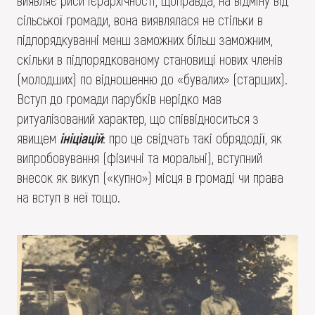
виявляє риси ієрархічності, щоправда, на відміну від
сільської громади, вона виявлялася не стільки в
підпорядкуванні менш заможних більш заможним,
скільки в підпорядкованому становищі нових членів
(молодших) по відношенню до «бувалих» (старших).
Вступ до громади парубків нерідко мав
ритуалізований характер, що співвідноситься з
явищем
ініціацій
: про це свідчать такі обрядодії, як
випробовування (фізичні та моральні), вступний
внесок як викуп («купно») місця в громаді чи права
на вступ в неї тощо.