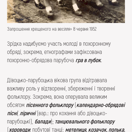
Запрошення хрещеного на весілля» 8 червня 1952
Зрідка надибуємо участь молоді в похоронному
обряді, зокрема, етнографами зафіксована
похоронно-обрядова парубоча
гра в лубок
.
Дівоцько-парубоцька вікова група відігравала
важливу роль у відтворенні, збереженні і творенні
фольклору. Зокрема, вона оперувала великим
обсягом
пісенного фольклору
(
календарно-обрядові
пісні
,
ліричні
(вар.: про кохання або дівоцько-
парубоцькі),
балади
);
танцювального фольклору
(
хороводи
, побутові танці:
метелиця, козачок, полька,