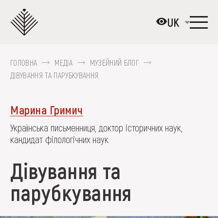
Перейти
до
UK
основного
вмісту
ГОЛОВНА
МЕДІА
МУЗЕЙНИЙ БЛОГ
ПРО МУЗЕЙ
ДІВУВАННЯ ТА ПАРУБКУВАННЯ
КОЛЕКЦІЇ
Марина Гримич
ВИСТАВКИ ТА ПОДІЇ
Українська письменниця, доктор історичних наук,
МЕДІА
кандидат філологічних наук
ВІДВІДАТИ
Дівування та
НАВЧИТИСЯ
парубкування
ПОСЛУГИ