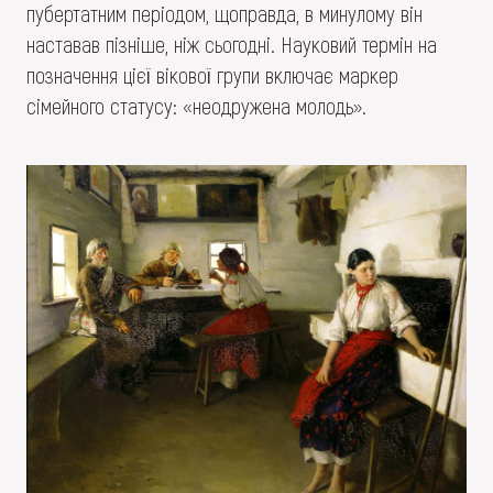
пубертатним періодом, щоправда, в минулому він
наставав пізніше, ніж сьогодні. Науковий термін на
позначення цієї вікової групи включає маркер
сімейного статусу: «неодружена молодь».