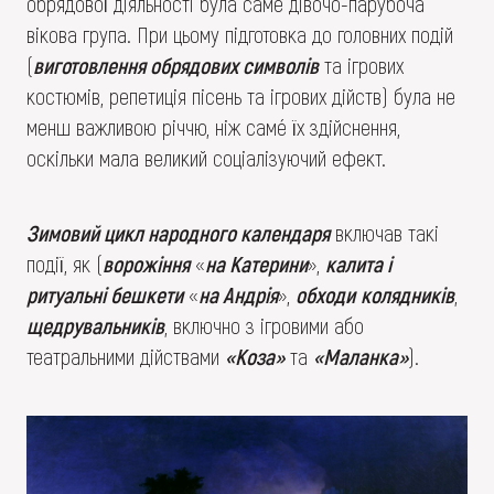
обрядової діяльності була саме дівочо-парубоча
вікова група. При цьому підготовка до головних подій
(
виготовлення обрядових символів
та ігрових
костюмів, репетиція пісень та ігрових дійств) була не
менш важливою річчю, ніж самé їх здійснення,
оскільки мала великий соціалізуючий ефект.
Зимовий цикл народного календаря
включав такі
події, як (
ворожіння
«
на Катерини
»,
калита і
ритуальні бешкети
«
на Андрія
»,
обходи
колядників
,
щедрувальників
, включно з ігровими або
театральними дійствами
«Коза»
та
«Маланка»
).