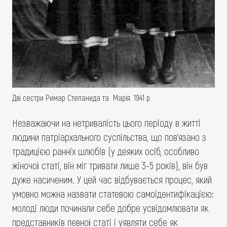
Дві сестри Римар Степанида та Марія. 1941 р.
Незважаючи на нетривалість цього періоду в житті
людини патріархального суспільства, що пов’язано з
традицією ранніх шлюбів (у деяких осіб, особливо
жіночої статі, він міг тривати лише 3-5 років), він був
дуже насиченим. У цей час відбувається процес, який
умовно можна назвати статевою самоідентифікацією:
молоді люди починали себе добре усвідомлювати як
представників певної статі і уявляти себе як