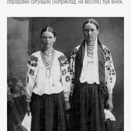
обрядових ситуаціях (наприклад, на весіллі) був вінок.