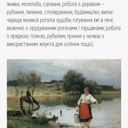
жнива, молотьба, сапання; робота з деревом –
рубання, пиляння, столярування, будівництво; випас
череди великої рогатої худоби; готування їжі в печі,
включно з орудуванням рогачами і горщиками; робота
з прядкою, голкою, рубелем; прання у ночвах з
використанням жлукта для зоління тощо).