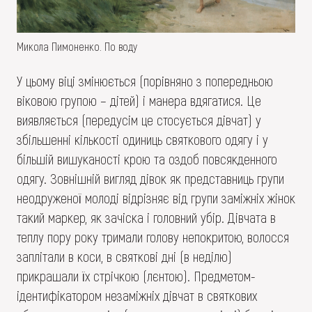
Микола Пимоненко. По воду
У цьому віці змінюється (порівняно з попередньою
віковою групою – дітей) і манера вдягатися. Це
виявляється (передусім це стосується дівчат) у
збільшенні кількості одиниць святкового одягу і у
більшій вишуканості крою та оздоб повсякденного
одягу. Зовнішній вигляд дівок як представниць групи
неодруженої молоді відрізняє від групи заміжніх жінок
такий маркер, як зачіска і головний убір. Дівчата в
теплу пору року тримали голову непокритою, волосся
заплітали в коси, в святкові дні (в неділю)
прикрашали їх стрічкою (лєнтою). Предметом-
ідентифікатором незаміжніх дівчат в святкових