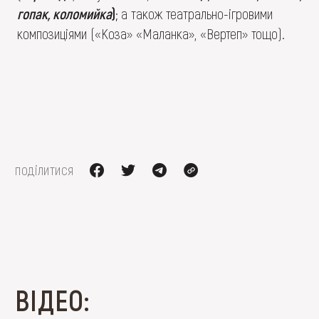
гопак, коломийка
)
; а також театрально-ігровими
композиціями («Коза» «Маланка», «Вертеп» тощо).
поділитися
ВІДЕО: