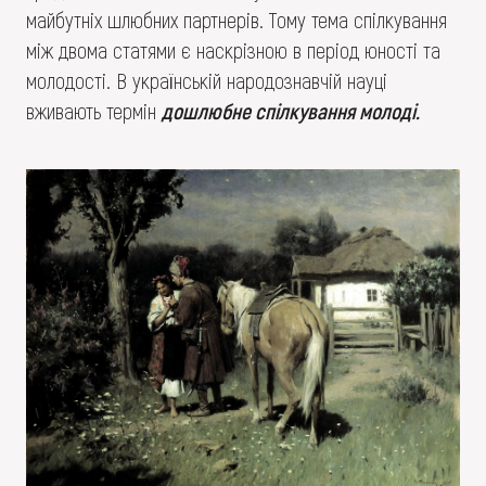
майбутніх шлюбних партнерів. Тому тема спілкування
між двома статями є наскрізною в період юності та
молодості. В українській народознавчій науці
вживають термін
дошлюбне спілкування молоді.