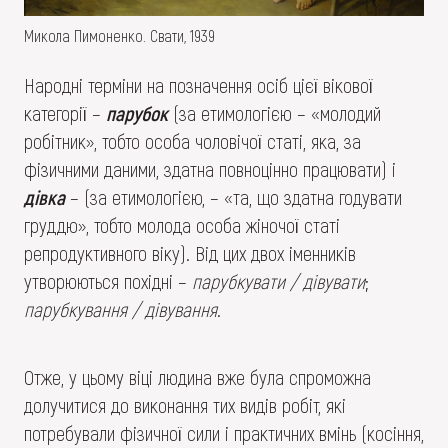
Микола Пимоненко. Свати, 1939
Народні терміни на позначення осіб цієї вікової
категорії –
парубок
(за етимологією – «молодий
робітник», тобто особа чоловічої статі, яка, за
фізичними даними, здатна повноцінно працювати) і
дівка
– (за етимологією, – «та, що здатна годувати
груддю», тобто молода особа жіночої статі
репродуктивного віку). Від цих двох іменників
утворюються похідні –
парубкувати / дівувати
;
парубкування / дівування
.
Отже, у цьому віці людина вже була спроможна
долучитися до виконання тих видів робіт, які
потребували фізичної сили і практичних вмінь (косіння,