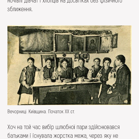
ночівлі дівчат і хлопців на досвітках без фізичного
зближення.
Вечорниці. Київщина. Початок ХХ ст.
Хоч на той час вибір шлюбної пари здійснювався
батьками і існувала жорстка межа, через яку не