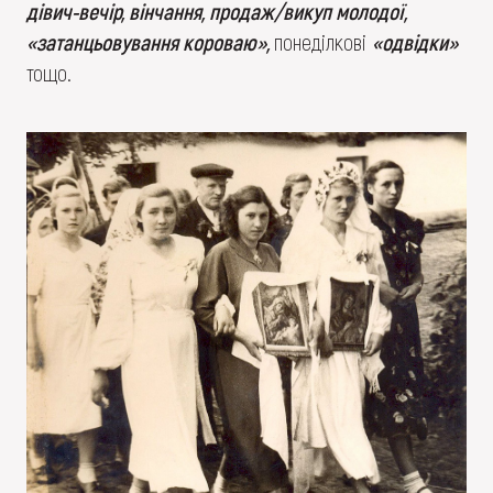
дівич-вечір, вінчання, продаж/викуп молодої,
«затанцьовування короваю»,
понеділкові
«одвідки»
тощо.