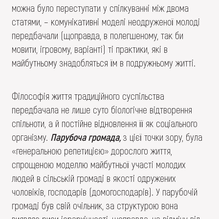
можна було переступати у спілкуванні між двома
статями, – комунікативні моделі неодруженої молоді
передбачали (щоправда, в полегшеному, так би
мовити, ігровому, варіанті) ті практики, які в
майбутньому знадобляться їм в подружньому житті.
Філософія життя традиційного суспільства
передбачала не лише суто біологічне відтворення
спільноти, а й постійне відновлення її як соціального
організму.
Парубоча громада,
з цієї точки зору, була
«генеральною репетицією» дорослого життя,
спрощеною моделлю майбутньої участі молодих
людей в сільській громаді в якості одружених
чоловіків, господарів (домогосподарів). У парубочій
громаді був свій очільник, за структурою вона