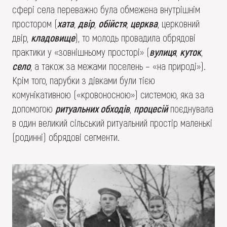
сфері села переважно була обмежена внутрішнім
простором (
хата
,
двір
,
обійстя
;
церква
, церковний
двір,
кладовище
), то молодь провадила обрядові
практики у «зовнішньому просторі» (
вулиця
,
куток
,
село
, а також за межами поселень – «на природі»).
Крім того, парубки з дівками були тією
комунікативною («кровоносною») системою, яка за
допомогою
ритуальних обходів
,
процесій
поєднувала
в один великий сільський ритуальний простір маленькі
(родинні) обрядові сегменти.