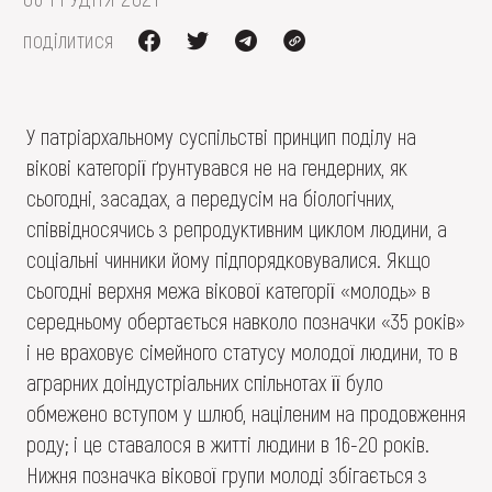
поділитися
У патріархальному суспільстві принцип поділу на
вікові категорії ґрунтувався не на гендерних, як
сьогодні, засадах, а передусім на біологічних,
співвідносячись з репродуктивним циклом людини, а
соціальні чинники йому підпорядковувалися. Якщо
сьогодні верхня межа вікової категорії «молодь» в
середньому обертається навколо позначки «35 років»
і не враховує сімейного статусу молодої людини, то в
аграрних доіндустріальних спільнотах її було
обмежено вступом у шлюб, націленим на продовження
роду; і це ставалося в житті людини в 16-20 років.
Нижня позначка вікової групи молоді збігається з