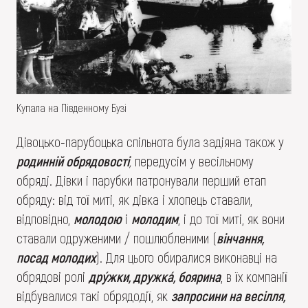
Купала на Південному Бузі
Дівоцько-парубоцька спільнота була задіяна також у
родинній обрядовості
,
передусім у весільному
обряді. Дівки і парубки патронували перший етап
обряду: від тої миті, як дівка і хлопець ставали,
відповідно,
молодою
і
молодим
, і до тої миті, як вони
ставали одруженими / пошлюбленими (
вінчання,
посад молодих
). Для цього обиралися виконавці на
обрядові ролі
дрýжки, дружкá, боярина
, в їх компанії
відбувалися такі обрядодії, як
запросини на весілля,