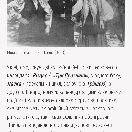
Микола Пимоненко. Ідилія (1908)
Як відомо, існує дві кульмінаційні точки церковного
календаря:
Різдво
/ «
Три Празники
», з одного боку, і
Паска
/ пасхальний цикл, включно з
Трійцею
), з
другого. В народному ж календарі з цими ключовими
подіями була пов’язана власна обрядова практика,
яка могла мати як офіційний зв’язок з церковною
ритуалістикою, так і квазіофіційний або ігровий.
Найбільш задіяною в організацію позацерковної