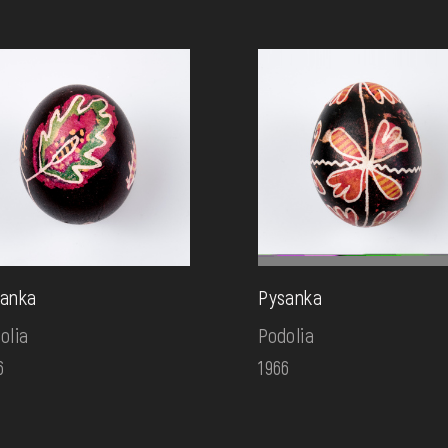
anka
Pysanka
olia
Podolia
6
1966