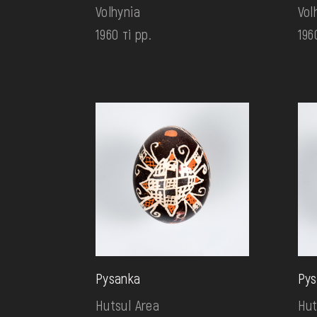
Volhynia
Vol
1960 ті рр.
196
Pysanka
Pys
Hutsul Area
Hut