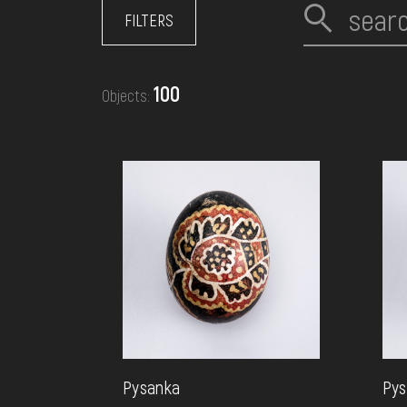
EVENTS
FILTERS
MEDIA
100
Objects:
VISIT
SERVICES
Pysanka
Pys