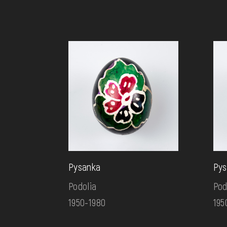
Pysanka
Pys
Podolia
Pod
1950-1980
195