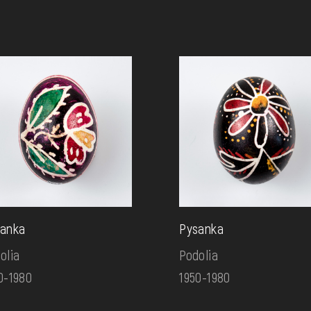
anka
Pysanka
olia
Podolia
0-1980
1950-1980