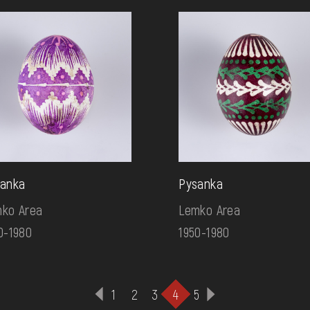
anka
Pysanka
ko Area
Lemko Area
0-1980
1950-1980
1
2
3
4
5