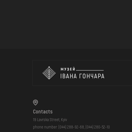
Contacts
19 Lavrska Street, Kyiv
phone number:
(044) 288-92-68
,
(044) 280-52-10