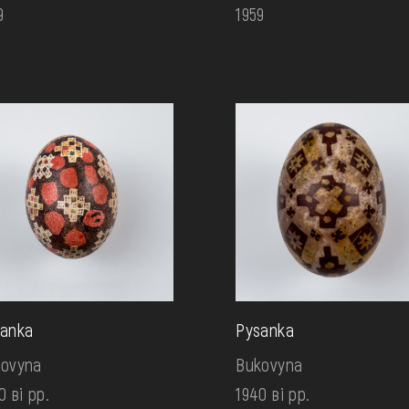
9
1959
anka
Pysanka
ovyna
Bukovyna
0 ві рр.
1940 ві рр.