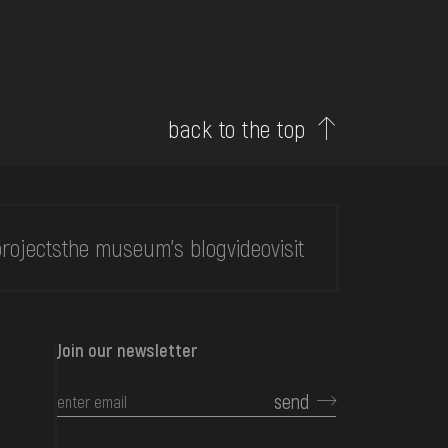
back to the top
rojects
the museum's blog
video
visit
Join our newsletter
send