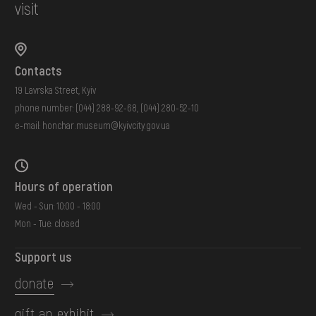
visit
Contacts
19 Lavrska Street, Kyiv
phone number:
(044) 288-92-68
,
(044) 280-52-10
e-mail:
honchar.museum@kyivcity.gov.ua
Hours of operation
Wed - Sun: 10:00 - 18:00
Mon - Tue: closed
Support us
donate
gift an exhibit