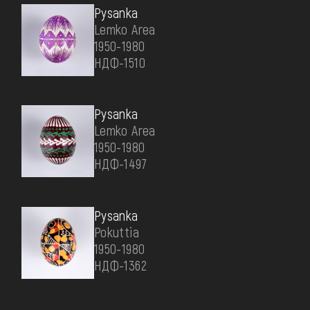
Pysanka
Lemko Area
1950-1980
НДФ-1510
Pysanka
Lemko Area
1950-1980
НДФ-1497
Pysanka
Pokuttia
1950-1980
НДФ-1362