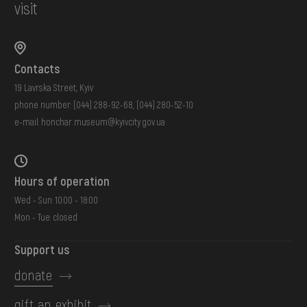
visit
Contacts
19 Lavrska Street, Kyiv
phone number:
(044) 288-92-68
,
(044) 280-52-10
e-mail:
honchar.museum@kyivcity.gov.ua
Hours of operation
Wed - Sun: 10:00 - 18:00
Mon - Tue: closed
Support us
donate
gift an exhibit