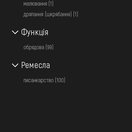
малювання
(1)
дряпання (шкрябання)
(1)
Функція
Писанка
обрядова
(99)
Гуцульщина
Ремесла
писанкарство
(100)