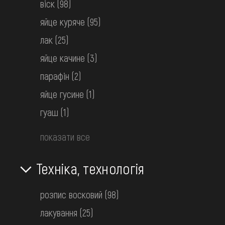
віск
(98)
яйце куряче
(95)
Писанка
лак
(25)
Буковина
яйце качине
(3)
1950-1980
парафін
(2)
яйце гусине
(1)
гуаш
(1)
показати все
Техніка, технологія
розпис восковий
(98)
лакування
(25)