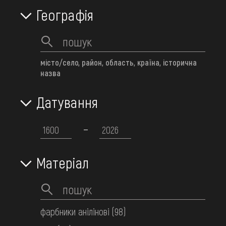
FAQ
Географія
100
Об’єктів:
ОНЛАЙН-КРАМНИЦЯ
ПІДТРИМАТИ
місто/село, район, область, країна, історична
назва
Датування
Матеріал
фарбники анілінові
(98)