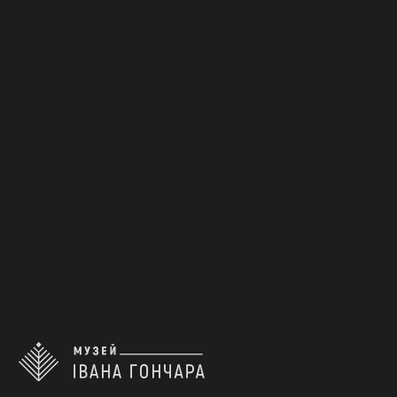
Писанка
Лемківщина
1950-1980
1
2
3
4
5
нагору