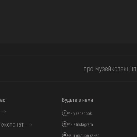
про музей
колекції
п
нас
Будьте з нами
Ми у Facebook
 експонат
Ми в Instagram
Наш Youtube канал