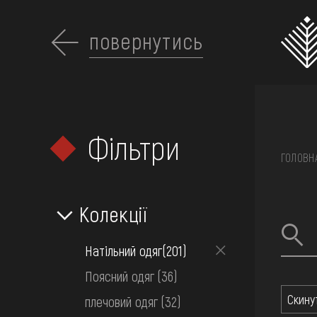
Перейти
до
основного
повернутись
вмісту
Фільтри
ПРО МУЗЕЙ
ГОЛОВН
КОЛЕКЦІЇ
Колекції
Натільний одяг
(201)
ВИСТАВКИ ТА ПОД
Поясний одяг
(36)
Скину
плечовий одяг
(32)