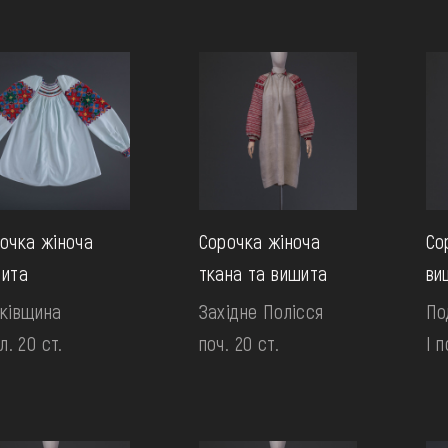
очка жіноча
Сорочка жіноча
Со
ита
ткана та вишита
ви
ківщина
Західне Полісся
По
л. 20 ст.
поч. 20 ст.
І п