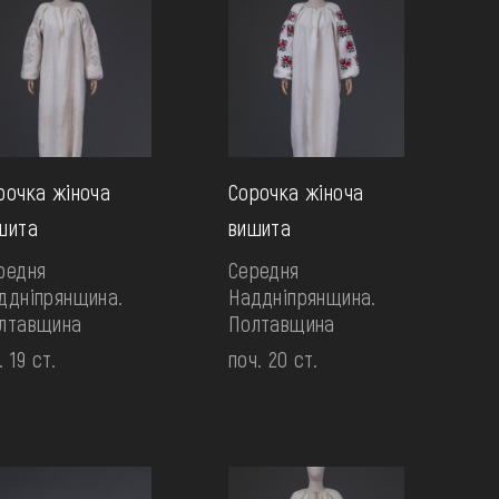
рочка жіноча
Сорочка жіноча
шита
вишита
редня
Середня
ддніпрянщина.
Наддніпрянщина.
лтавщина
Полтавщина
. 19 ст.
поч. 20 ст.