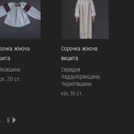
рочка жіноча
Сорочка жіноча
шита
вишита
йківщина
Середня
Наддніпрянщина.
ол. 20 ст.
Чернігівщина
кін. 19 ст.
.
9