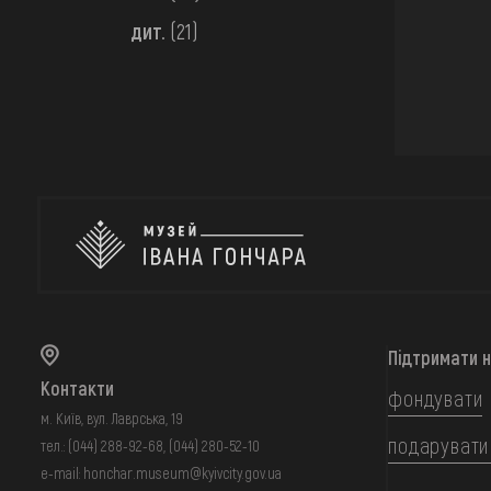
дит.
(21)
Підтримати 
Контакти
фондувати
м. Київ, вул. Лаврська, 19
подарувати
тел.:
(044) 288-92-68
,
(044) 280-52-10
e-mail:
honchar.museum@kyivcity.gov.ua