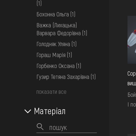
(1)
Бохонна Ольга
(1)
Важка (Лихацька)
Варвара Федорівна
(1)
Голодняк Уляна
(1)
Гораш Марія
(1)
Горбенко Оксана
(1)
Сор
Гузир Тетяна Захарівна
(1)
виш
показати все
Бой
І по
Матеріал