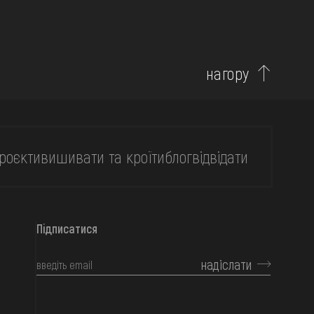
нагору
роєкти
вишивати та кроїти
блог
відвідати
Підписатися
надіслати