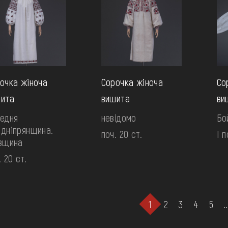
очка жіноча
Сорочка жіноча
Со
ита
вишита
ви
едня
невідомо
Бо
дніпрянщина.
поч. 20 ст.
І п
вщина
. 20 ст.
1
2
3
4
5
..