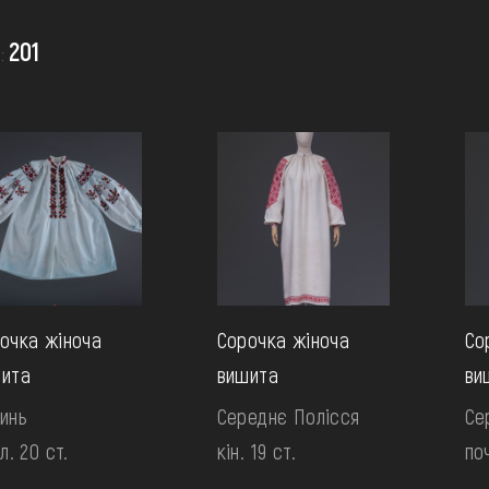
201
в:
очка жіноча
Сорочка жіноча
Со
ита
вишита
ви
инь
Середнє Полісся
Се
л. 20 ст.
кін. 19 ст.
поч