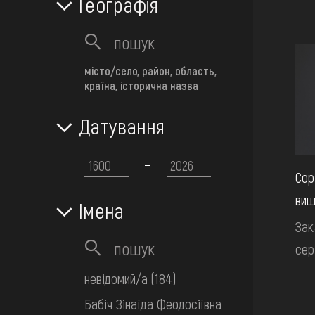
Географія
місто/село, район, область,
країна, історична назва
Датування
Сор
виш
Імена
Зак
сер
невідомий/а
(184)
Бабіч Зінаїда Феодосіївна