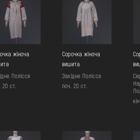
очка жіноча
Сорочка жіноча
Со
ита
вишита
ви
ідне Полісся
Західне Полісся
Се
На
. 20 ст.
поч. 20 ст.
По
кін