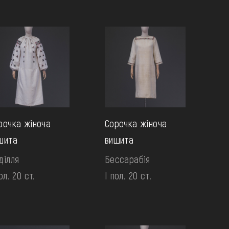
рочка жіноча
Сорочка жіноча
шита
вишита
ділля
Бессарабія
ол. 20 ст.
І пол. 20 ст.