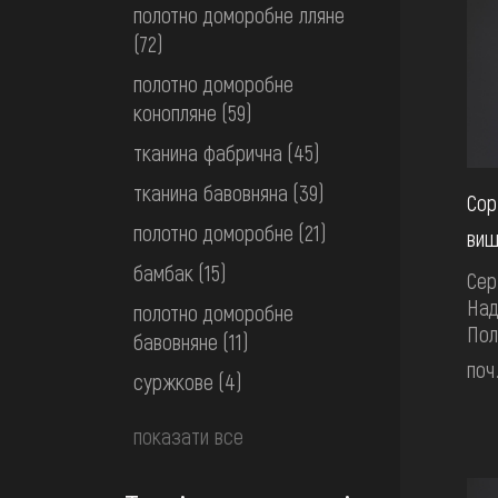
полотно доморобне лляне
(72)
полотно доморобне
конопляне
(59)
тканина фабрична
(45)
тканина бавовняна
(39)
Сор
полотно доморобне
(21)
виш
бамбак
(15)
Сер
Над
полотно доморобне
По
бавовняне
(11)
поч
суржкове
(4)
показати все