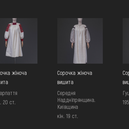
очка жіноча
Сорочка жіноча
Со
ита
вишита
ви
арпаття
Середня
Гу
Наддніпрянщина.
. 20 ст.
195
Київщина
кін. 19 ст.