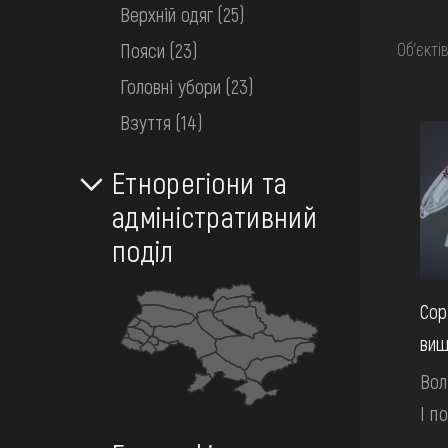
МЕДІА
Верхній одяг
(25)
Об’єкті
Пояси
(23)
ВІДВІДАТИ
Головні убори
(23)
Взуття
(14)
НАВЧИТИСЯ
Етнорегіони та
адміністративний
ПОСЛУГИ
поділ
Сор
виш
Вол
І по