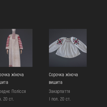
рочка жіноча
Сорочка жіноча
шита
вишита
реднє Полісся
Закарпаття
. 20 ст.
І пол. 20 ст.