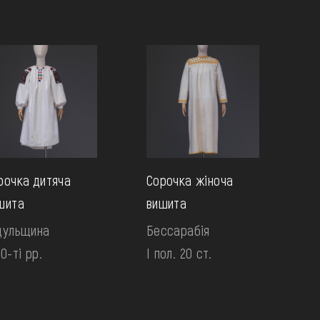
рочка дитяча
Сорочка жіноча
шита
вишита
цульщина
Бессарабія
0-ті рр.
І пол. 20 ст.