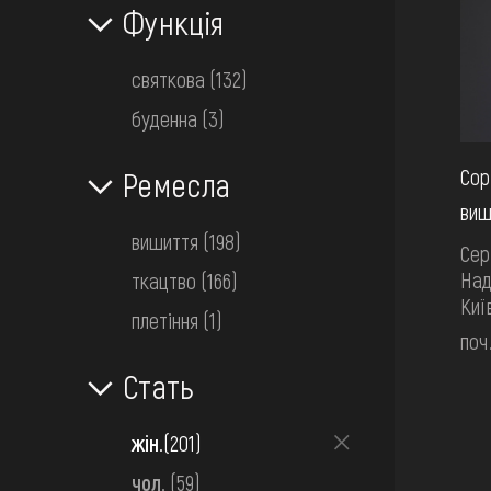
Функція
святкова
(132)
буденна
(3)
Сор
Ремесла
виш
вишиття
(198)
Сер
Над
ткацтво
(166)
Киї
плетіння
(1)
поч
Стать
жін.
(201)
чол.
(59)