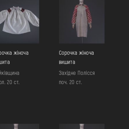
рочка жіноча
Сорочка жіноча
шита
вишита
йківщина
Західне Полісся
ол. 20 ст.
поч. 20 ст.