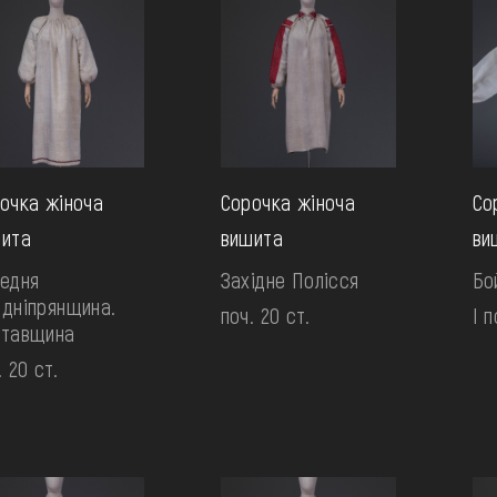
очка жіноча
Сорочка жіноча
Со
ита
вишита
ви
едня
Західне Полісся
Бо
дніпрянщина.
поч. 20 ст.
І п
лтавщина
. 20 ст.