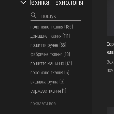
Техніка, технологія
полотняне ткання
(186)
домашнє ткання
(111)
Сор
пошиття ручне
(66)
виш
фабричне ткання
(18)
Зах
пошиття машинне
(13)
поч
перебірне ткання
(3)
вишивка ручна
(3)
саржеве ткання
(1)
показати все