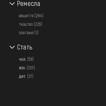
Ремесла
Поділля
поч. 20 ст.
вишиття
(284)
ткацтво
(226)
плетіння
(1)
Стать
чол.
(59)
жін.
(201)
дит.
(21)