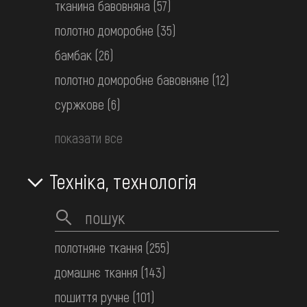
тканина бавовняна
(57)
полотно доморобне
(35)
бамбак
(26)
полотно доморобне бавовняне
(12)
суржкове
(6)
показати все
Техніка, технологія
Сорочка вишита жіноча
полотняне ткання
(255)
Покуття
поч. 20 ст.
домашнє ткання
(143)
пошиття ручне
(101)