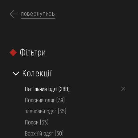
Перейти
до
повернутись
UK
основного
вмісту
ПРО МУЗЕЙ
Фільтри
КОЛЕКЦІЇ
ГОЛОВНА
КОЛЕКЦІЇ МУЗЕЮ
ОДЯГ
ВИСТАВКИ ТА ПОДІЇ
Колекції
Одяг
МЕДІА
Натільний одяг
(288)
ВІДВІДАТИ
Поясний одяг
(39)
НАВЧИТИСЯ
плечовий одяг
(35)
ПОСЛУГИ
Пояси
(35)
ФІЛЬТРИ
Верхній одяг
(30)