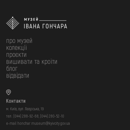
про музей
колекції
проєкти
вишивати та кроїти
блог
відвідати
Контакти
м. Київ, вул. Лаврська, 19
тел.:
(044) 288-92-68
,
(044) 280-52-10
e-mail:
honchar.museum@kyivcity.gov.ua