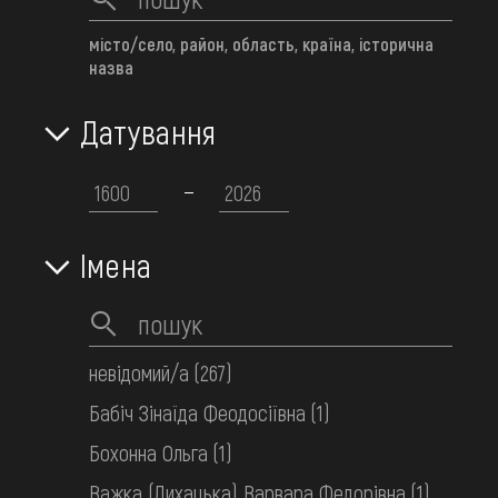
місто/село, район, область, країна, історична
назва
Датування
Сорочка вишита жіноча
Поділля
поч. 20 ст.
Імена
невідомий/а
(267)
Бабіч Зінаїда Феодосіївна
(1)
Бохонна Ольга
(1)
Важка (Лихацька) Варвара Федорівна
(1)