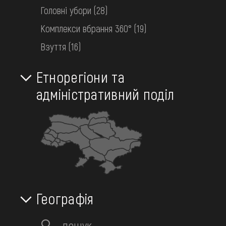
FAQ
Головні убори
(28)
ОНЛАЙН-КРАМНИЦЯ
Скинути фільтр
Натільний одяг
Комплекси вбрання 360°
(19)
ПІДТРИМАТИ
Взуття
(16)
288
Об’єктів:
Етнорегіони та
адміністративний поділ
Географія