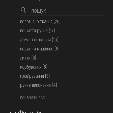
полотняне ткання
(20)
пошиття ручне
(17)
домашнє ткання
(13)
пошиття машинне
(8)
лиття
(6)
карбування
(6)
гравірування
(5)
Сорочка вишита жіноча
ручне виконання
(4)
Середня Наддніпрянщина. Полтавщина
показати все
кін. 19 ст.
Функція