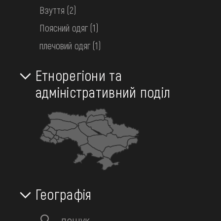
FAQ
Взуття
(2)
ОНЛАЙН-КРАМНИЦЯ
Скинути фільтр
Черкаська
Поясний одяг
(1)
ПІДТРИМАТИ
плечовий одяг
(1)
40
Об’єктів:
Етнорегіони та
адміністративний поділ
Географія