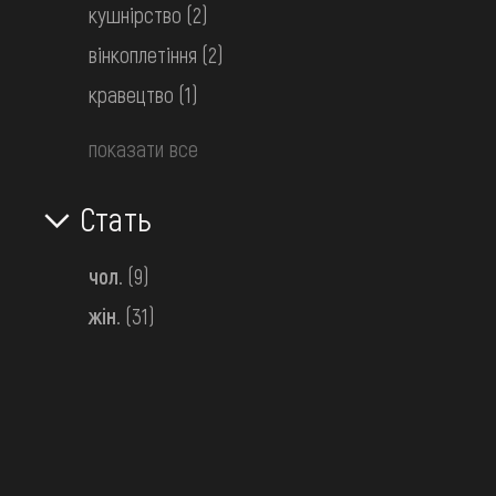
Середня Наддніпрянщина. Київщина
кушнірство
(2)
І пол. 20 ст.
вінкоплетіння
(2)
кравецтво
(1)
показати все
Стать
чол.
(9)
жін.
(31)