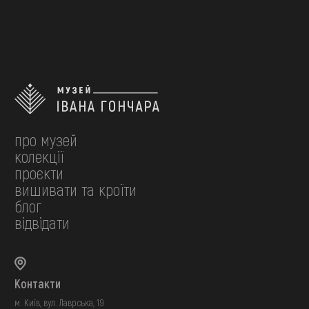
нагору
про музей
колекції
проєкти
вишивати та кроїти
блог
відвідати
Контакти
м. Київ, вул. Лаврська, 19