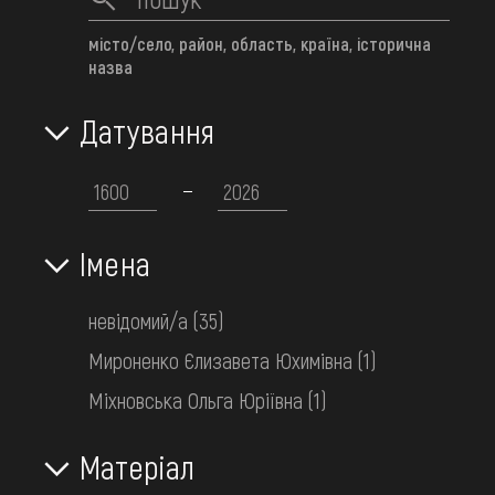
місто/село, район, область, країна, історична
назва
Датування
Сорочка жіноча вишита
Середня Наддніпрянщина. Київщина
кін. 19 ст.
Імена
невідомий/а
(35)
Мироненко Єлизавета Юхимівна
(1)
Міхновська Ольга Юріївна
(1)
Матеріал