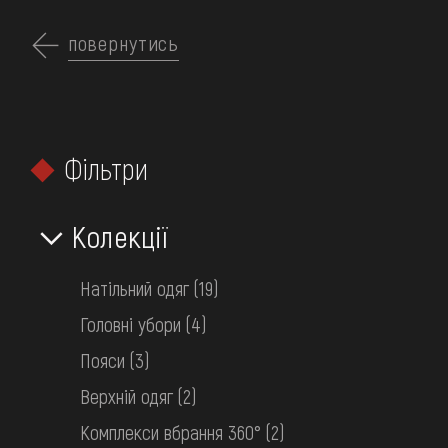
Перейти
до
повернутись
UK
основного
вмісту
ПРО МУЗЕЙ
Фільтри
КОЛЕКЦІЇ
ГОЛОВНА
КОЛЕКЦІЇ МУЗЕЮ
ОДЯГ
ВИСТАВКИ ТА ПОДІЇ
Колекції
Одяг
МЕДІА
Натільний одяг
(19)
ВІДВІДАТИ
Головні убори
(4)
НАВЧИТИСЯ
Пояси
(3)
ПОСЛУГИ
Верхній одяг
(2)
ФІЛЬТРИ
Комплекси вбрання 360°
(2)