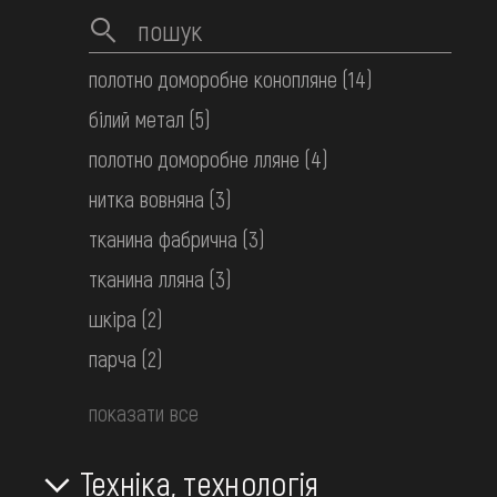
полотно доморобне конопляне
(14)
білий метал
(5)
полотно доморобне лляне
(4)
нитка вовняна
(3)
тканина фабрична
(3)
Сорочка жіноча вишита
тканина лляна
(3)
Середня Наддніпрянщина. Київщина
шкіра
(2)
поч. 20 ст.
парча
(2)
показати все
Техніка, технологія