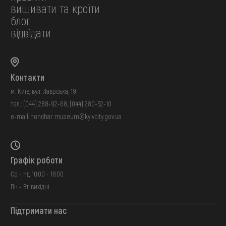
вишивати та кроїти
блог
відвідати
Контакти
м. Київ, вул. Лаврська, 19
тел.:
(044) 288-92-68
,
(044) 280-52-10
e-mail:
honchar.museum@kyivcity.gov.ua
Графік роботи
Ср - Нд: 10:00 - 18:00
Пн - Вт: вихідні
Підтримати нас