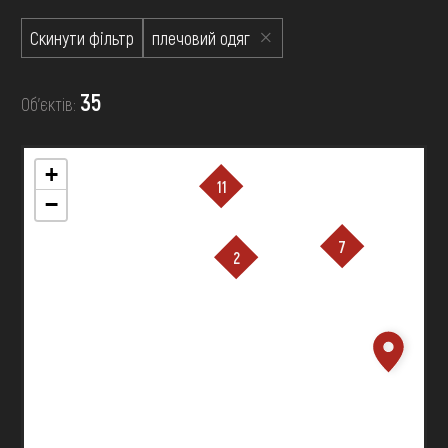
FAQ
ОНЛАЙН-КРАМНИЦЯ
Скинути фільтр
плечовий одяг
ПІДТРИМАТИ
35
Об’єктів:
+
11
−
7
2
завантажується ...