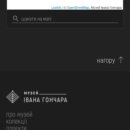
Leaflet
| ©
OpenStreetMap
, Музей Івана Гончара
нагору
про музей
колекції
проєкти