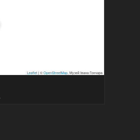
Leaflet
| ©
OpenStreetMap
, Музей Івана Гончара