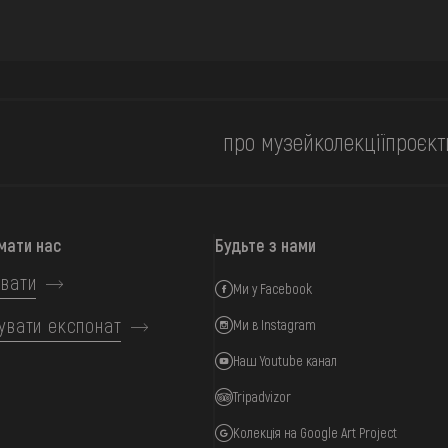
про музей
колекції
проєкт
мати нас
Будьте з нами
вати
Ми у Facebook
увати експонат
Ми в Instagram
Наш Youtube канал
Tripadvizor
Колекція на Google Art Project