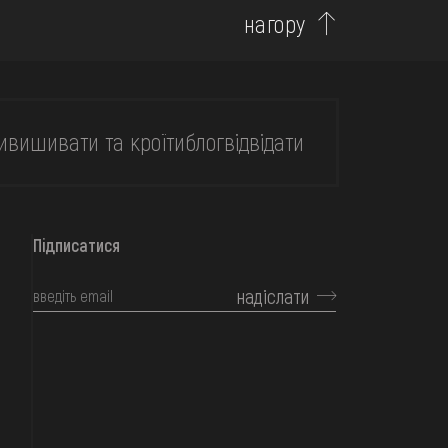
нагору
и
вишивати та кроїти
блог
відвідати
Підписатися
надіслати