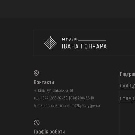
Підтри
Контакти
фонду
м. Київ, вул. Лаврська, 19
подар
тел.:
(044) 288-92-68
,
(044) 280-52-10
e-mail:
honchar.museum@kyivcity.gov.ua
Графік роботи