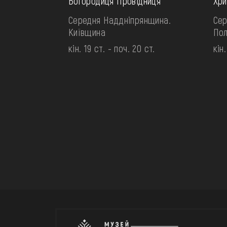
Богородиця Провідниця
Хри
Середня Наддніпрянщина.
Сер
Київщина
По
кін. 19 ст. - поч. 20 ст.
кін.