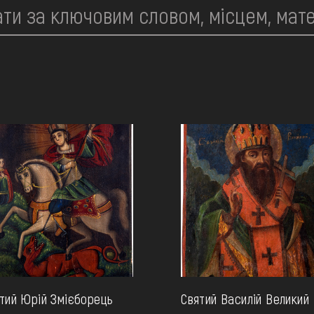
тий Юрій Змієборець
Святий Василій Великий