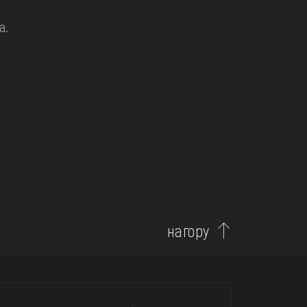
а.
нагору