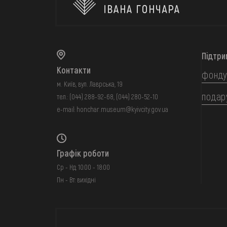
Підтри
Контакти
фонду
м. Київ, вул. Лаврська, 19
подар
тел.:
(044) 288-92-68
,
(044) 280-52-10
e-mail:
honchar.museum@kyivcity.gov.ua
Графік роботи
Ср - Нд: 10:00 - 18:00
Пн - Вт: вихідні