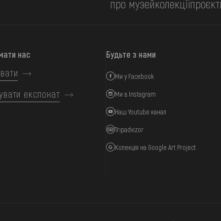
про музей
колекції
проєкт
мати нас
Будьте з нами
вати
Ми у Facebook
увати експонат
Ми в Instagram
Наш Youtube канал
Tripadvizor
Колекція на Google Art Project