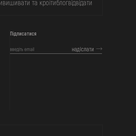
и
вишивати та кроїти
блог
відвідати
Підписатися
надіслати