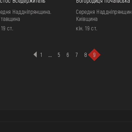
стос Вседержитель
Богородиця Почаївська
едня Наддніпрянщина.
Середня Наддніпрянщин
лтавщина
Київщина
 19 ст.
кін. 19 ст.
1
...
5
6
7
8
9