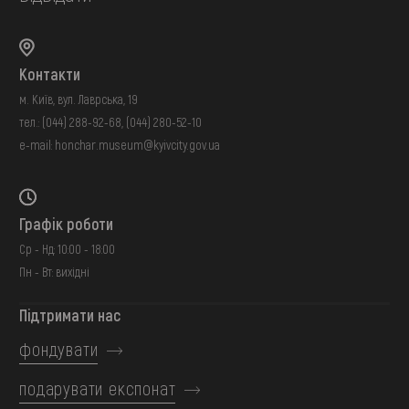
Контакти
м. Київ, вул. Лаврська, 19
тел.:
(044) 288-92-68
,
(044) 280-52-10
e-mail:
honchar.museum@kyivcity.gov.ua
Графік роботи
Ср - Нд: 10:00 - 18:00
Пн - Вт: вихідні
Підтримати нас
фондувати
подарувати експонат