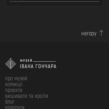
нагору
про музей
колекції
проєкти
вишивати та кроїти
блог
відвідати