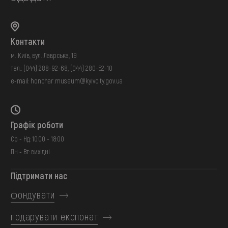
Контакти
м. Київ, вул. Лаврська, 19
тел.:
(044) 288-92-68
,
(044) 280-52-10
e-mail:
honchar.museum@kyivcity.gov.ua
Графік роботи
Ср - Нд: 10:00 - 18:00
Пн - Вт: вихідні
Підтримати нас
фондувати
подарувати експонат