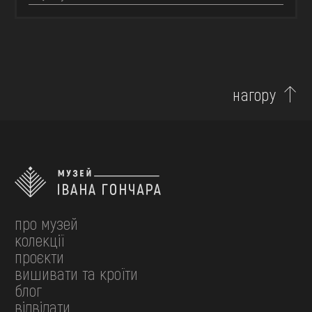
нагору
про музей
колекції
проєкти
вишивати та кроїти
блог
відвідати