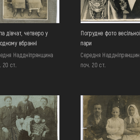
па дівчат, четверо у
Погрудне фото весільно
одному вбранні
пари
едня Наддніпрянщина
Середня Наддніпрянщин
. 20 ст.
поч. 20 ст.