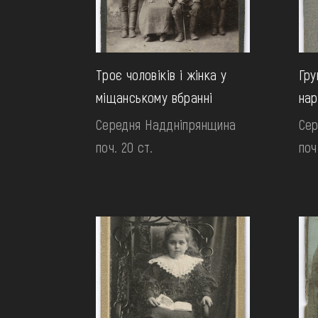
Троє чоловіків і жінка у
Гру
міщанському вбранні
нар
Середня Наддніпрянщина
Сер
поч. 20 ст.
поч