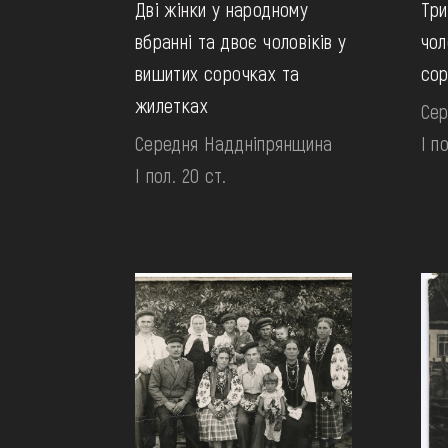
Дві жінки у народному
Три
вбранні та двоє чоловіків у
чол
вишитих сорочках та
сор
жилетках
Сер
Середня Наддніпрянщина
І п
І пол. 20 ст.