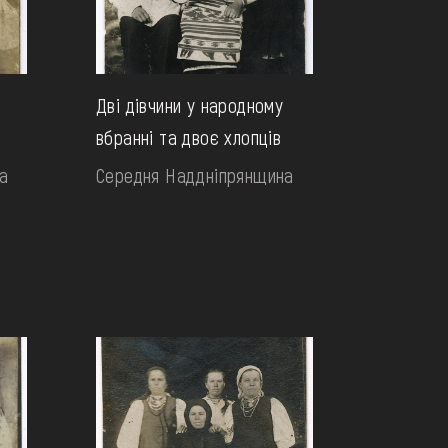
Дві дівчини у народному
вбранні та двоє хлопців
а
Середня Наддніпрянщина