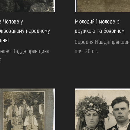
а Чопова у
Молодий і молода з
лізованому народному
дружкою та боярином
анні
Середня Наддніпрянщин
едня Наддніпрянщина
поч. 20 ст.
9