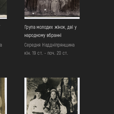
ї
Група молодих жінок, дві у
народному вбранні
а
Середня Наддніпрянщина
кін. 19 ст. - поч. 20 ст.