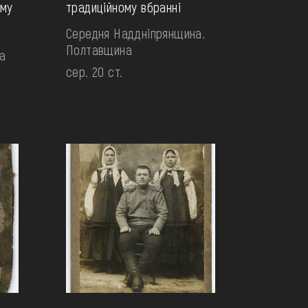
ому
традиційному вбранні
Середня Наддніпрянщина.
Полтавщина
а
сер. 20 ст.