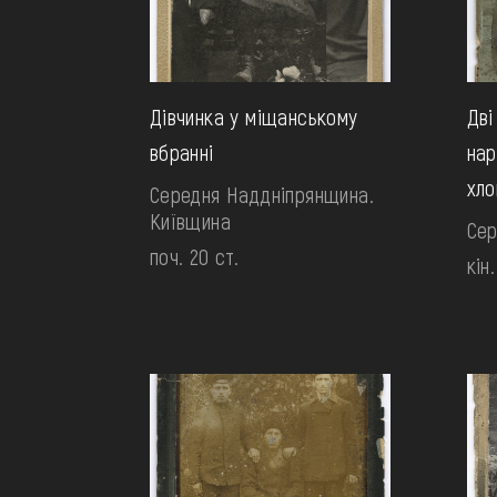
Дівчинка у міщанському
Дві
вбранні
нар
хло
Середня Наддніпрянщина.
Київщина
Сер
поч. 20 ст.
кін.