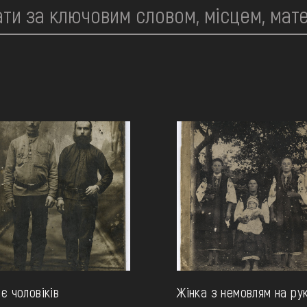
є чоловіків
Жінка з немовлям на ру