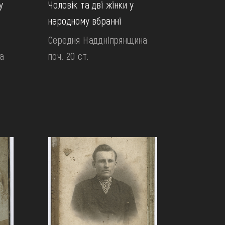
у
Чоловік та дві жінки у
народному вбранні
Середня Наддніпрянщина
а
поч. 20 ст.