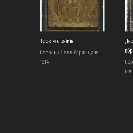
Троє чоловіків
Дво
вбр
Середня Наддніпрянщина
1914
Сер
поч