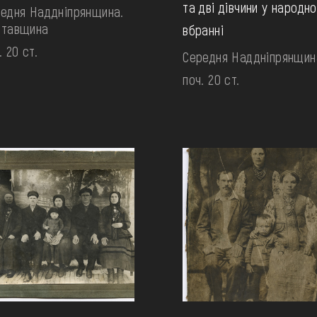
та дві дівчини у народн
едня Наддніпрянщина.
лтавщина
вбранні
. 20 ст.
Середня Наддніпрянщин
поч. 20 ст.