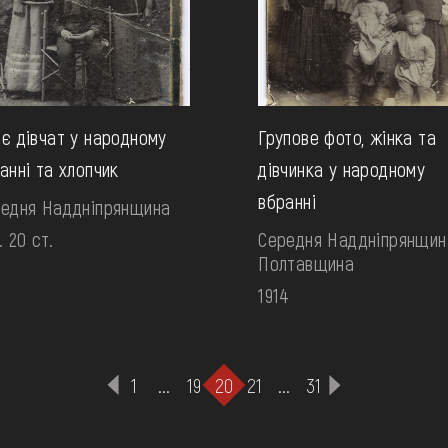
є дівчат у народному
Групове фото, жінка та
анні та хлопчик
дівчинка у народному
вбранні
едня Наддніпрянщина
. 20 ст.
Середня Наддніпрянщин
Полтавщина
1914
1
...
19
20
21
...
31